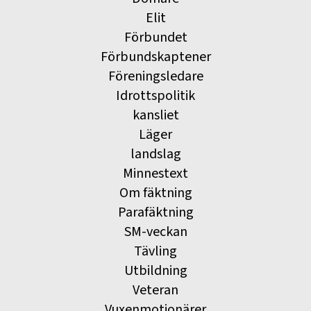
Elit
Förbundet
Förbundskaptener
Föreningsledare
Idrottspolitik
kansliet
Läger
landslag
Minnestext
Om fäktning
Parafäktning
SM-veckan
Tävling
Utbildning
Veteran
Vuxenmotionärer