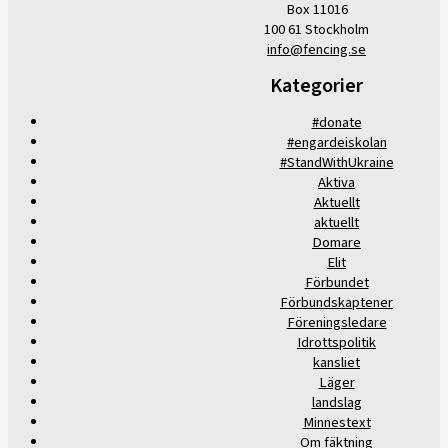
Box 11016
100 61 Stockholm
info@fencing.se
Kategorier
#donate
#engardeiskolan
#StandWithUkraine
Aktiva
Aktuellt
aktuellt
Domare
Elit
Förbundet
Förbundskaptener
Föreningsledare
Idrottspolitik
kansliet
Läger
landslag
Minnestext
Om fäktning