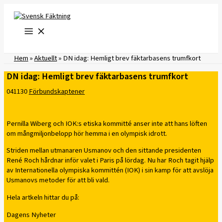
Hoppa
till
innehåll
Hem
»
Aktuellt
»
DN idag: Hemligt brev fäktarbasens trumfkort
DN idag: Hemligt brev fäktarbasens trumfkort
041130
Förbundskaptener
Pernilla Wiberg och IOK:s etiska kommitté anser inte att hans löften
om mångmiljonbelopp hör hemma i en olympisk idrott.
Striden mellan utmanaren Usmanov och den sittande presidenten
René Roch hårdnar inför valet i Paris på lördag. Nu har Roch tagit hjälp
av Internationella olympiska kommittén (IOK) i sin kamp för att avslöja
Usmanovs metoder för att bli vald.
Hela artkeln hittar du på:
Dagens Nyheter