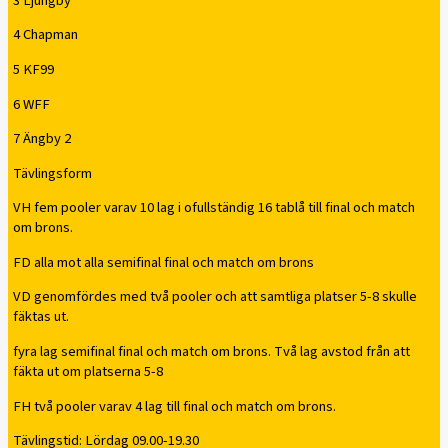
3 Ljungby
4 Chapman
5 KF99
6 WFF
7 Ängby 2
Tävlingsform
VH fem pooler varav 10 lag i ofullständig 16 tablå till final och match
om brons.
FD alla mot alla semifinal final och match om brons
VD genomfördes med två pooler och att samtliga platser 5-8 skulle
fäktas ut.
fyra lag semifinal final och match om brons. Två lag avstod från att
fäkta ut om platserna 5-8
FH två pooler varav 4 lag till final och match om brons.
Tävlingstid: Lördag 09.00-19.30