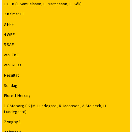
1 GFK (E.Samuelsson, C. Martinsson, E. Kók)
2 Kalmar FF
3 FFF
4 WFF
5 SAF
w.o. FKC
w.o. KF99
Resultat
Söndag
Florett Herrar;
1 Göteborg FK (M. Lundegard, R Jacobson, V. Steineck, H
Lundegaard)
2 Ängby 1