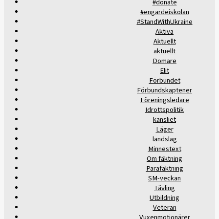
#donate
#engardeiskolan
#StandWithUkraine
Aktiva
Aktuellt
aktuellt
Domare
Elit
Förbundet
Förbundskaptener
Föreningsledare
Idrottspolitik
kansliet
Läger
landslag
Minnestext
Om fäktning
Parafäktning
SM-veckan
Tävling
Utbildning
Veteran
Vuxenmotionärer