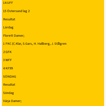
14 UFF
15 Östersund lag 2
Resultat
Lördag
Florett Damer;
1 FKC (C.Klar, S.Gars, H. Hallberg, J. Stålgren
2 GFK
3 WFF
4 KF99
SÖNDAG
Resultat
Söndag
Värja Damer;