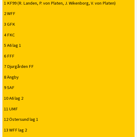
1 KF99 (R. Landen, P. von Platen, J. Wikenborg, V. von Platen)
2 WFF
3 GFK
4 FKC
5 A6 lag 1
6 FFF
7 Djurgården FF
8 Ängby
9 SAF
10 A6 lag 2
11 UMF
12 Östersund lag 1
13 WFF lag 2