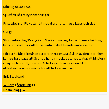
Söndag 08.30-16.00
Sjukvård: några kylbehandlingar
Prisutdelning: Plaketter till medaljörer efter resp klass och slut.
Övrigt
Stort antalet lag 35 stycken. Mycket fina ungdomar. Svensk fäktning
kan vara stolt över att ha så fantastiska blivande ambassadörer.
För att ha fått förmånen att arrangera en SM tävling av den storleken
kan jag bara säga att Sverige har en mycket stor potential att bli stora
i värja och florett, men vi måste ta hand om svansen till de
elitsatsande ungdomarna för att ha kvar en bredd.
Erik Bæcklund
←
Föregående Inlägg
Nästa Inlägg
→