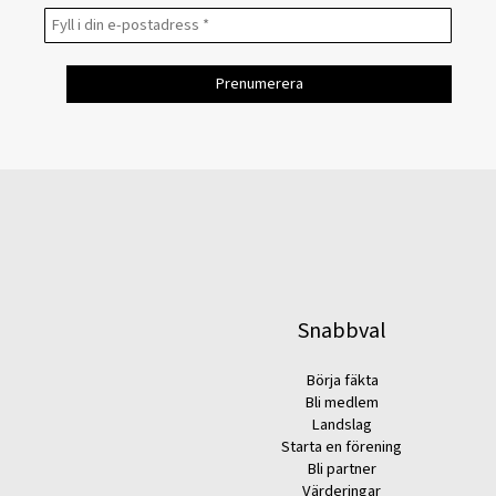
Snabbval
Börja fäkta
Bli medlem
Landslag
Starta en förening
Bli partner
Värderingar