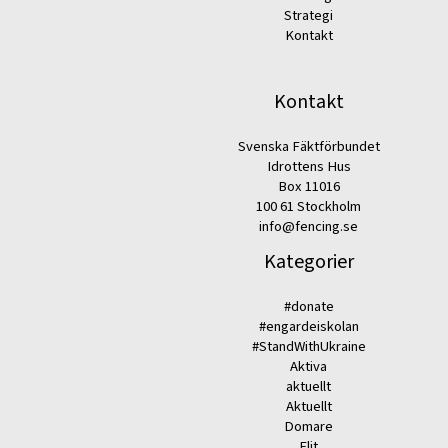
Strategi
Kontakt
Kontakt
Svenska Fäktförbundet
Idrottens Hus
Box 11016
100 61 Stockholm
info@fencing.se
Kategorier
#donate
#engardeiskolan
#StandWithUkraine
Aktiva
aktuellt
Aktuellt
Domare
Elit