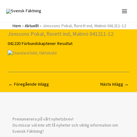
Hoppa
till
innehåll
Hem
»
Aktuellt
»
Jönssons Pokal, florett ind, Malmö 041211-12
Jönssons Pokal, florett ind, Malmö 041211-12
041220
Förbundskaptener
Resultat
←
Föregående Inlägg
Nästa Inlägg
→
Prenumerera på vårt nyhetsbrev!
Du missar väl inte att få nyheter och viktig information om
Svensk Fäktning?