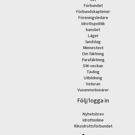
Förbundet
Förbundskaptener
Föreningsledare
Idrottspolitik
kansliet
Läger
landslag
Minnestext
Om fäktning
Parafäktning
SM-veckan
Tävling
Utbildning
Veteran
Vuxenmotionärer
Följ/logga in
Nyhetsbrev
Idrottonline
Riksidrottsförbundet