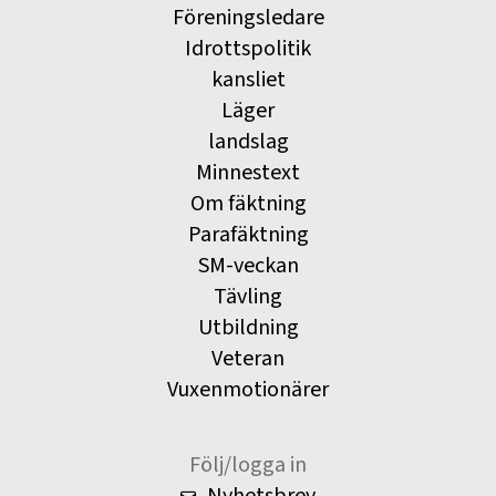
Föreningsledare
Idrottspolitik
kansliet
Läger
landslag
Minnestext
Om fäktning
Parafäktning
SM-veckan
Tävling
Utbildning
Veteran
Vuxenmotionärer
Följ/logga in
Nyhetsbrev