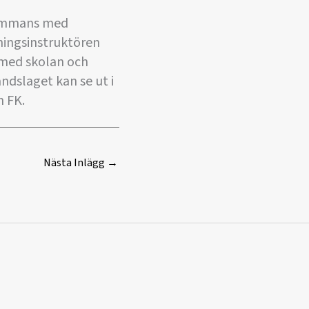
lsammans med
tningsinstruktören
 med skolan och
ndslaget kan se ut i
n FK.
Nästa Inlägg
→