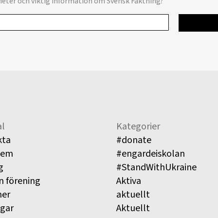
yheter och viktig information om Svensk Fäktning?
l
Kategorier
kta
#donate
lem
#engardeiskolan
g
#StandWithUkraine
n förening
Aktiva
ner
aktuellt
ngar
Aktuellt