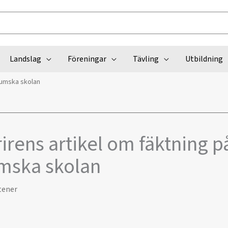
Landslag
Föreningar
Tävling
Utbildning
aumska skolan
irens artikel om fäktning p
mska skolan
tener