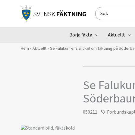
Hoppa
till
Search
innehåll
for:
Börja fäkta
Aktuellt
Hem
»
Aktuellt
»
Se Falukurirens artikel om fäktning på Söderb
Se Falukur
Söderbau
050211
Förbundskap