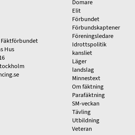
Domare
Elit
Förbundet
Förbundskaptener
Föreningsledare
 Fäktförbundet
Idrottspolitik
ns Hus
kansliet
16
Läger
Stockholm
landslag
ncing.se
Minnestext
Om fäktning
Parafäktning
SM-veckan
Tävling
Utbildning
Veteran