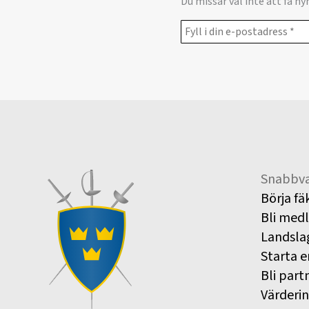
Du missar väl inte att få n
Snabbva
Börja fä
Bli med
Landsla
Starta e
Bli part
Värderi