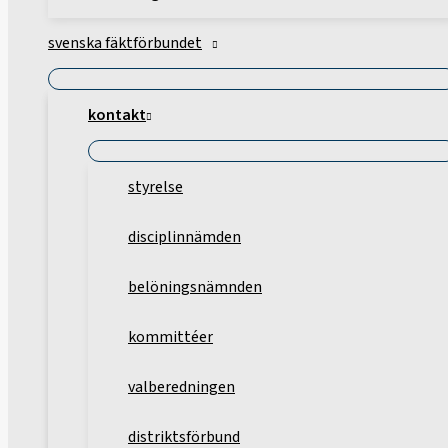
svenska fäktförbundet
kontakt
styrelse
disciplinnämden
belöningsnämnden
kommittéer
valberedningen
distriktsförbund