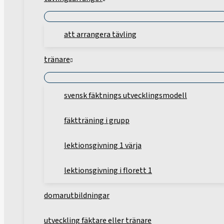
att arrangera tävling
tränare
svensk fäktnings utvecklingsmodell
fäktträning i grupp
lektionsgivning 1 värja
lektionsgivning i florett 1
domarutbildningar
utveckling fäktare eller tränare