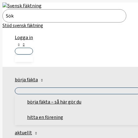
Hoppa
till
Search
innehåll
for:
Stöd svensk fäktning
Logga in
börja fäkta
börja fäkta – så här gör du
hitta en förening
aktuellt