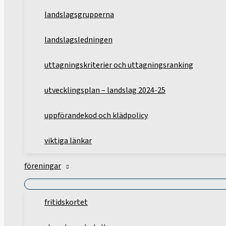
landslagsgrupperna
landslagsledningen
uttagningskriterier och uttagningsranking
utvecklingsplan – landslag 2024-25
uppförandekod och klädpolicy
viktiga länkar
föreningar
fritidskortet