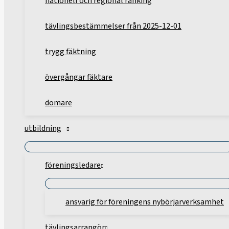
nationell och regional ranking
tävlingsbestämmelser från 2025-12-01
trygg fäktning
övergångar fäktare
domare
utbildning
föreningsledare
ansvarig för föreningens nybörjarverksamhet
tävlingsarrangör