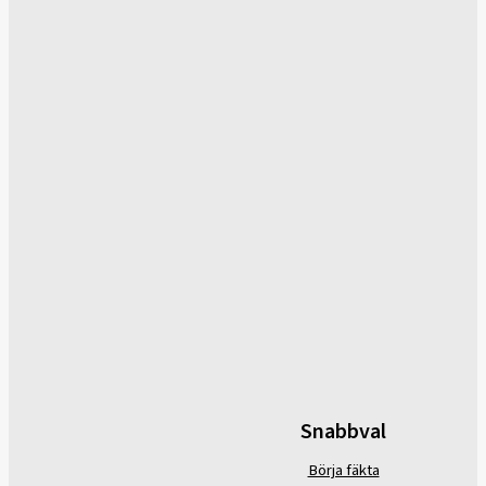
Snabbval
Börja fäkta