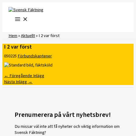
Hoppa
till
innehåll
Hem
»
Aktuellt
»
I 2 var först
I 2 var först
050225
Förbundskaptener
←
Föregående Inlägg
Nästa Inlägg
→
Prenumerera på vårt nyhetsbrev!
Du missar väl inte att få nyheter och viktig information om
Svensk Fäktning?