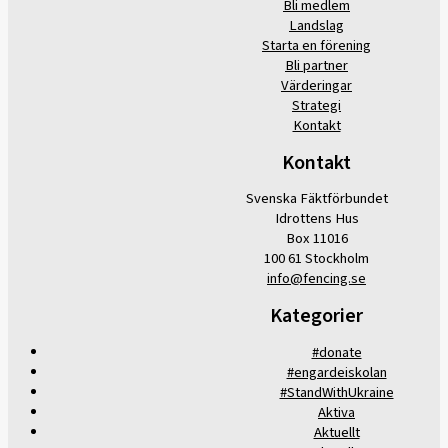
Bli medlem
Landslag
Starta en förening
Bli partner
Värderingar
Strategi
Kontakt
Kontakt
Svenska Fäktförbundet
Idrottens Hus
Box 11016
100 61 Stockholm
info@fencing.se
Kategorier
#donate
#engardeiskolan
#StandWithUkraine
Aktiva
Aktuellt