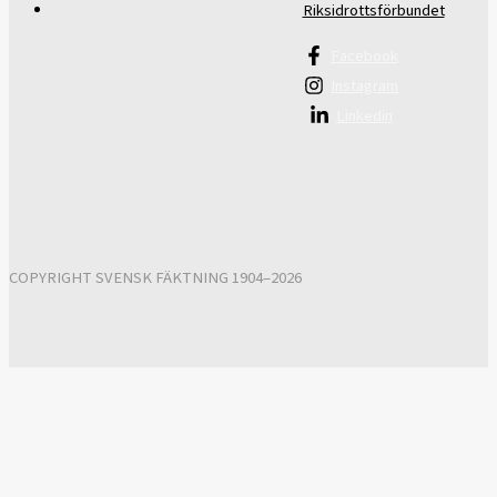
Riksidrottsförbundet
Facebook
Instagram
Linkedin
COPYRIGHT SVENSK FÄKTNING 1904–2026