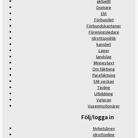
aktuellt
Domare
Elit
Förbundet
Förbundskaptener
Föreningsledare
Idrottspolitik
kansliet
Läger
landslag
Minnestext
Om fäktning
Parafäktning
SM-veckan
Tävling
Utbildning
Veteran
Vuxenmotionärer
Följ/logga in
Nyhetsbrev
Idrottonline