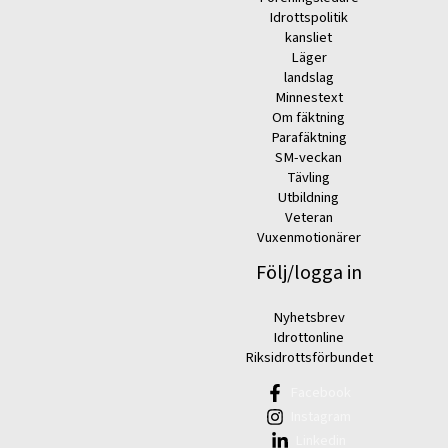
Idrottspolitik
kansliet
Läger
landslag
Minnestext
Om fäktning
Parafäktning
SM-veckan
Tävling
Utbildning
Veteran
Vuxenmotionärer
Följ/logga in
Nyhetsbrev
Idrottonline
Riksidrottsförbundet
Facebook
Instagram
Linkedin