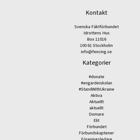
Kontakt
Svenska Fäktförbundet
Idrottens Hus
Box 11016
100 61 Stockholm
info@fencing.se
Kategorier
#donate
#engardeiskolan
#StandWithUkraine
Aktiva
Aktuellt
aktuellt
Domare
Elit
Förbundet
Förbundskaptener
Föreningsledare