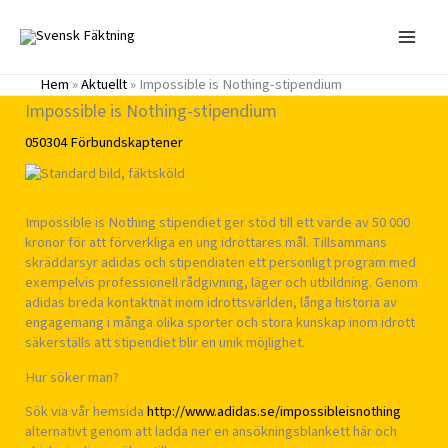
Hoppa
till
innehåll
Hem
»
Aktuellt
»
Impossible is Nothing-stipendium
Impossible is Nothing-stipendium
050304
Förbundskaptener
Impossible is Nothing stipendiet ger stöd till ett värde av 50 000
kronor för att förverkliga en ung idrottares mål. Tillsammans
skräddarsyr adidas och stipendiaten ett personligt program med
exempelvis professionell rådgivning, läger och utbildning. Genom
adidas breda kontaktnät inom idrottsvärlden, långa historia av
engagemang i många olika sporter och stora kunskap inom idrott
säkerställs att stipendiet blir en unik möjlighet.
Hur söker man?
Sök via vår hemsida
http://www.adidas.se/impossibleisnothing
alternativt genom att ladda ner en ansökningsblankett här och