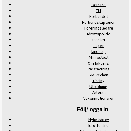
Domare
Elit
Förbundet
Förbundskaptener
Föreningsledare
Idrottspolitik
kansliet
Läger
landslag
Minnestext
Om fäktning
Parafäktning
SM-veckan
Tävling
Utbildning
Veteran
Vuxenmotionärer
Följ/logga in
Nyhetsbrev
Idrottonline