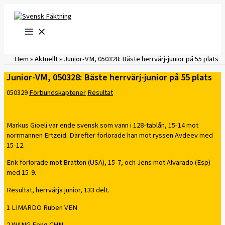
Hoppa
till
innehåll
Hem
»
Aktuellt
»
Junior-VM, 050328: Bäste herrvärj-junior på 55 plats
Junior-VM, 050328: Bäste herrvärj-junior på 55 plats
050329
Förbundskaptener
Resultat
Markus Gioeli var ende svensk som vann i 128-tablån, 15-14 mot
norrmannen Ertzeid. Därefter förlorade han mot ryssen Avdeev med
15-12.
Erik förlorade mot Bratton (USA), 15-7, och Jens mot Alvarado (Esp)
med 15-9.
Resultat, herrvärja junior, 133 delt.
1 LIMARDO Ruben VEN
2 WANG Feng CHN