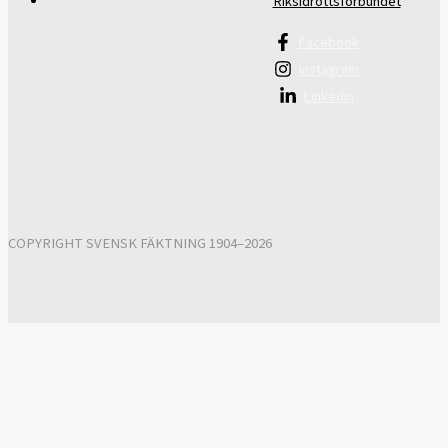
Riksidrottsförbundet
Facebook
Instagram
Linkedin
COPYRIGHT SVENSK FÄKTNING 1904–2026