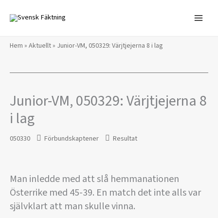
Hoppa
till
innehåll
Hem
»
Aktuellt
»
Junior-VM, 050329: Värjtjejerna 8 i lag
Junior-VM, 050329: Värjtjejerna 8
i lag
050330
Förbundskaptener
Resultat
Man inledde med att slå hemmanationen
Österrike med 45-39. En match det inte alls var
självklart att man skulle vinna.