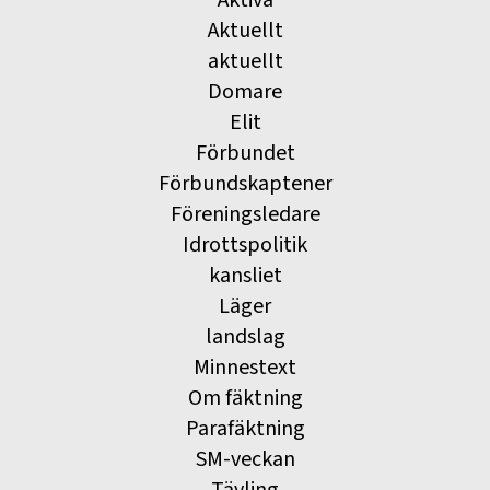
Aktiva
Aktuellt
aktuellt
Domare
Elit
Förbundet
Förbundskaptener
Föreningsledare
Idrottspolitik
kansliet
Läger
landslag
Minnestext
Om fäktning
Parafäktning
SM-veckan