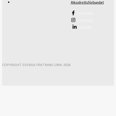
Riksidrottsförbundet
Facebook
Instagram
Linkedin
COPYRIGHT SVENSK FÄKTNING 1904–2026