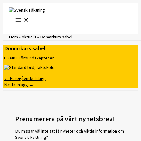
Hoppa
till
innehåll
Hem
»
Aktuellt
»
Domarkurs sabel
Domarkurs sabel
050401
Förbundskaptener
←
Föregående Inlägg
Nästa Inlägg
→
Prenumerera på vårt nyhetsbrev!
Du missar väl inte att få nyheter och viktig information om
Svensk Fäktning?