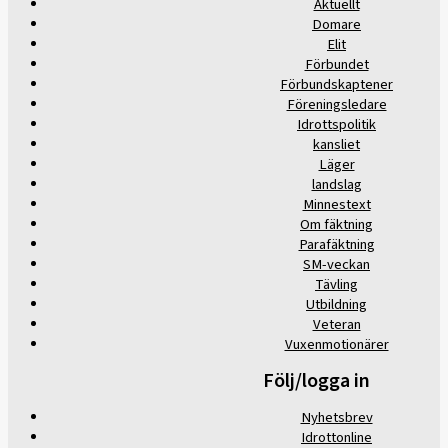
Aktuellt
Domare
Elit
Förbundet
Förbundskaptener
Föreningsledare
Idrottspolitik
kansliet
Läger
landslag
Minnestext
Om fäktning
Parafäktning
SM-veckan
Tävling
Utbildning
Veteran
Vuxenmotionärer
Följ/logga in
Nyhetsbrev
Idrottonline