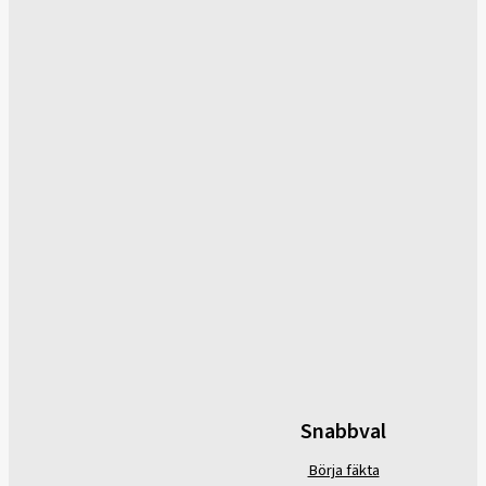
Snabbval
Börja fäkta