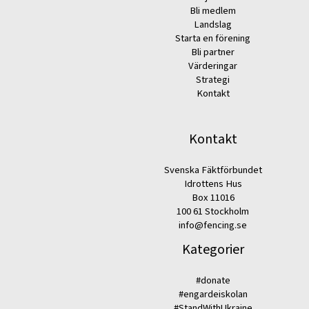
Bli medlem
Landslag
Starta en förening
Bli partner
Värderingar
Strategi
Kontakt
Kontakt
Svenska Fäktförbundet
Idrottens Hus
Box 11016
100 61 Stockholm
info@fencing.se
Kategorier
#donate
#engardeiskolan
#StandWithUkraine