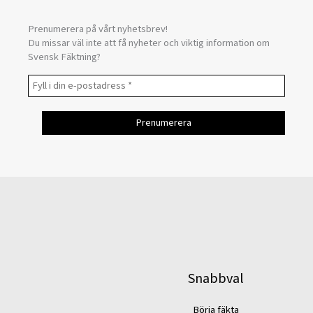
Prenumerera på vårt nyhetsbrev!
Du missar väl inte att få nyheter och viktig information om
Svensk Fäktning?
Snabbval
Börja fäkta