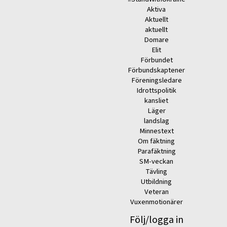
Aktiva
Aktuellt
aktuellt
Domare
Elit
Förbundet
Förbundskaptener
Föreningsledare
Idrottspolitik
kansliet
Läger
landslag
Minnestext
Om fäktning
Parafäktning
SM-veckan
Tävling
Utbildning
Veteran
Vuxenmotionärer
Följ/logga in