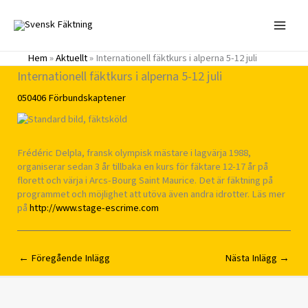
Hoppa
till
innehåll
Hem
»
Aktuellt
»
Internationell fäktkurs i alperna 5-12 juli
Internationell fäktkurs i alperna 5-12 juli
050406
Förbundskaptener
Frédéric Delpla, fransk olympisk mästare i lagvärja 1988,
organiserar sedan 3 år tillbaka en kurs för fäktare 12-17 år på
florett och värja i Arcs-Bourg Saint Maurice. Det är fäktning på
programmet och möjlighet att utöva även andra idrotter. Läs mer
på
http://www.stage-escrime.com
←
Föregående Inlägg
Nästa Inlägg
→