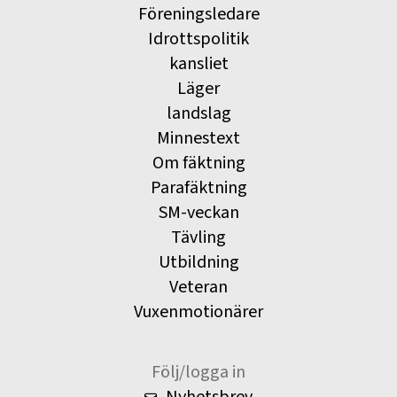
Föreningsledare
Idrottspolitik
kansliet
Läger
landslag
Minnestext
Om fäktning
Parafäktning
SM-veckan
Tävling
Utbildning
Veteran
Vuxenmotionärer
Följ/logga in
Nyhetsbrev