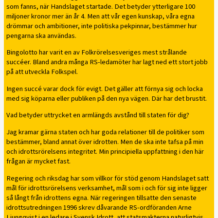
som fanns, när Handslaget startade. Det betyder ytterligare 100
miljoner kronor mer än år 4. Men att vår egen kunskap, våra egna
drömmar och ambitioner, inte politiska pekpinnar, bestämmer hur
pengarna ska användas.
Bingolotto har varit en av Folkrörelsesveriges mest strålande
succéer. Bland andra många RS-ledamöter har lagt ned ett stort jobb
på att utveckla Folkspel.
Ingen succé varar dock för evigt. Det gäller att förnya sig och locka
med sig köparna eller publiken på den nya vägen. Där har det brustit.
Vad betyder uttrycket en armlängds avstånd till staten för dig?
Jag kramar gärna staten och har goda relationer till de politiker som
bestämmer, bland annat över idrotten. Men de ska inte tafsa på min
och idrottsrörelsens integritet. Min principiella uppfattning i den här
frågan är mycket fast.
Regering och riksdag har som villkor för stöd genom Handslaget satt
mål för idrottsrörelsens verksamhet, mål som i och för sig inte ligger
så långt från idrottens egna. När regeringen tillsatte den senaste
idrottsutredningen 1996 skrev dåvarande RS-ordföranden Arne
Ljungqvist i en ledare i Svensk Idrott, att statsmakterna naturligtvis