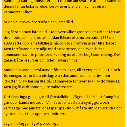
Samtidigt kan jag konstatera, att det blir allt svårare att hålla samman
denna fantastiska rörelse. Det kräver bland annat inlevelse i
varandras villkor.
Är den svenska idrottsrörelsen jämställd?
Jag är stolt men inte nöjd. Stolt över vilket gott resultat vi har fått av
det mödosamma arbetet, sedan Riksidrottsmöten både 1977 och
1989 satte upp jämställdhetsmål och tog fram resurser till arbetet.
Men fortfarande inte nöjd med att idrotten, och även ibland
kommunerna, inte prioriterar kvinnlig idrott lika högt som manlig. Det
gäller både resurser och tider i anläggningar.
Andelen kvinnor i beslutande församlingar, till exempel i SF, SDF och
föreningar, är fortfarande lägre än den andel som är aktiv inom
idrotten. Själv har jag lite dåligt samvete för Svenska Fäktförbundet.
Men jag är ordförande, inte valberedare.
Det finns inga genvägar till jämställdhet. Vägen till fortsatt framgång
går över kända metoder. Vi måste fortsätta att synliggöra och
kartlägga med jämställdhetsperspektiv. Vi måste utbilda varandra och
systematiskt följa upp och utvärdera.
Jag vill tillägga något personligt.