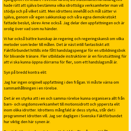
hade rätt att själva bestämma vilka idrottsliga verksamheter man vill
stödja och på vilket sätt. Men idrottens innehåll och mål sätter vi
själva, genom vår egen sakkunskap och våra egna demokratiskt
fattade beslut, skrev Arne också. Jag delar den uppfattningen och är
orolig över vad som nu händer.
Vi har också bättre kunskap än regering och regeringskansli om vilka
metoder som leder till målen. Det är näst intill fantastiskt att
Fäktförbundet hittills inte fått handslagspengar för en utbildningsbok
för blivande tränare. Fler utbildade instruktörer är en förutsättning för
att vi ska kunna öppna dörrarna för fler, som ett handslagsmål är.
Syn på bredd kontra elit:
Jag har ingen originell uppfattning i den frågan. Vi måste värna om
sammanhållningen i en rörelse.
Det är en styrka att i en och samma rörelse kunna organisera allt från
barn- och ungdomsverksamhet till motionsidrott och yppersta elit
inom olika idrotter. Idrottens mångfald är dess styrka, står det i
programmet Idrotten vill. Jag ser dagligen i Svenska Fäktförbundet
hur viktig den här synen är.