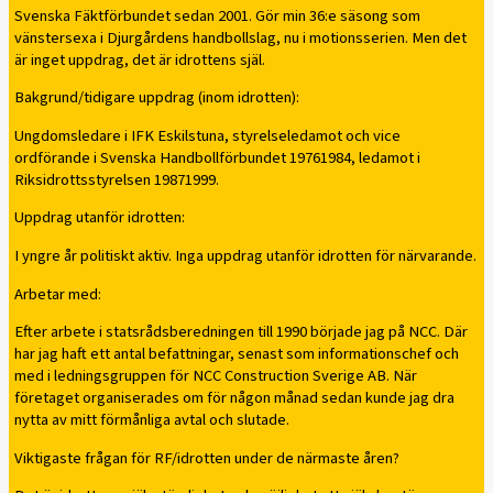
Svenska Fäktförbundet sedan 2001. Gör min 36:e säsong som
vänstersexa i Djurgårdens handbollslag, nu i motionsserien. Men det
är inget uppdrag, det är idrottens själ.
Bakgrund/tidigare uppdrag (inom idrotten):
Ungdomsledare i IFK Eskilstuna, styrelseledamot och vice
ordförande i Svenska Handbollförbundet 19761984, ledamot i
Riksidrottsstyrelsen 19871999.
Uppdrag utanför idrotten:
I yngre år politiskt aktiv. Inga uppdrag utanför idrotten för närvarande.
Arbetar med:
Efter arbete i statsrådsberedningen till 1990 började jag på NCC. Där
har jag haft ett antal befattningar, senast som informationschef och
med i ledningsgruppen för NCC Construction Sverige AB. När
företaget organiserades om för någon månad sedan kunde jag dra
nytta av mitt förmånliga avtal och slutade.
Viktigaste frågan för RF/idrotten under de närmaste åren?