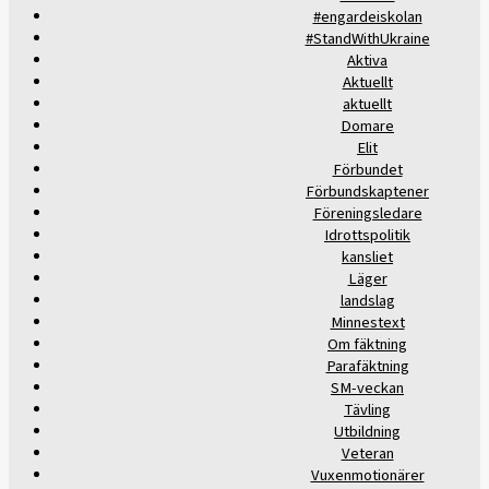
#engardeiskolan
#StandWithUkraine
Aktiva
Aktuellt
aktuellt
Domare
Elit
Förbundet
Förbundskaptener
Föreningsledare
Idrottspolitik
kansliet
Läger
landslag
Minnestext
Om fäktning
Parafäktning
SM-veckan
Tävling
Utbildning
Veteran
Vuxenmotionärer