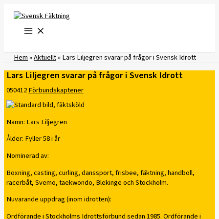
Hoppa
till
innehåll
Hem
»
Aktuellt
»
Lars Liljegren svarar på frågor i Svensk Idrott
Lars Liljegren svarar på frågor i Svensk Idrott
050412
Förbundskaptener
Namn: Lars Liljegren
Ålder: Fyller 58 i år
Nominerad av:
Boxning, casting, curling, danssport, frisbee, fäktning, handboll,
racerbåt, Svemo, taekwondo, Blekinge och Stockholm.
Nuvarande uppdrag (inom idrotten):
Ordförande i Stockholms Idrottsförbund sedan 1985. Ordförande i