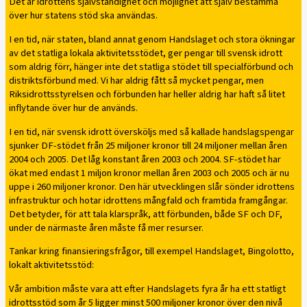
Det är idrottens självständighet och möjlighet att själv bestämma
över hur statens stöd ska användas.
I en tid, när staten, bland annat genom Handslaget och stora ökningar
av det statliga lokala aktivitetsstödet, ger pengar till svensk idrott
som aldrig förr, hänger inte det statliga stödet till specialförbund och
distriktsförbund med. Vi har aldrig fått så mycket pengar, men
Riksidrottsstyrelsen och förbunden har heller aldrig har haft så litet
inflytande över hur de används.
I en tid, när svensk idrott översköljs med så kallade handslagspengar
sjunker DF-stödet från 25 miljoner kronor till 24 miljoner mellan åren
2004 och 2005. Det låg konstant åren 2003 och 2004. SF-stödet har
ökat med endast 1 miljon kronor mellan åren 2003 och 2005 och är nu
uppe i 260 miljoner kronor. Den här utvecklingen slår sönder idrottens
infrastruktur och hotar idrottens mångfald och framtida framgångar.
Det betyder, för att tala klarspråk, att förbunden, både SF och DF,
under de närmaste åren måste få mer resurser.
Tankar kring finansieringsfrågor, till exempel Handslaget, Bingolotto,
lokalt aktivitetsstöd:
Vår ambition måste vara att efter Handslagets fyra år ha ett statligt
idrottsstöd som år 5 ligger minst 500 miljoner kronor över den nivå