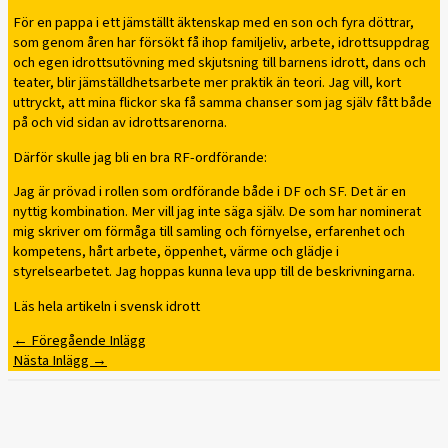
För en pappa i ett jämställt äktenskap med en son och fyra döttrar,
som genom åren har försökt få ihop familjeliv, arbete, idrottsuppdrag
och egen idrottsutövning med skjutsning till barnens idrott, dans och
teater, blir jämställdhetsarbete mer praktik än teori. Jag vill, kort
uttryckt, att mina flickor ska få samma chanser som jag själv fått både
på och vid sidan av idrottsarenorna.
Därför skulle jag bli en bra RF-ordförande:
Jag är prövad i rollen som ordförande både i DF och SF. Det är en
nyttig kombination. Mer vill jag inte säga själv. De som har nominerat
mig skriver om förmåga till samling och förnyelse, erfarenhet och
kompetens, hårt arbete, öppenhet, värme och glädje i
styrelsearbetet. Jag hoppas kunna leva upp till de beskrivningarna.
Läs hela artikeln i svensk idrott
←
Föregående Inlägg
Nästa Inlägg
→