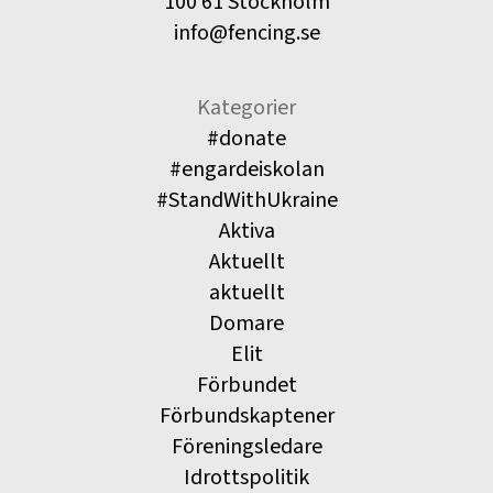
100 61 Stockholm
info@fencing.se
Kategorier
#donate
#engardeiskolan
#StandWithUkraine
Aktiva
Aktuellt
aktuellt
Domare
Elit
Förbundet
Förbundskaptener
Föreningsledare
Idrottspolitik