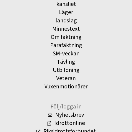
kansliet
Läger
landslag
Minnestext
Om fäktning
Parafäktning
SM-veckan
Tävling
Utbildning
Veteran
Vuxenmotionärer
Följ/logga in
Nyhetsbrev
Idrottonline
Riksidrottsförbundet