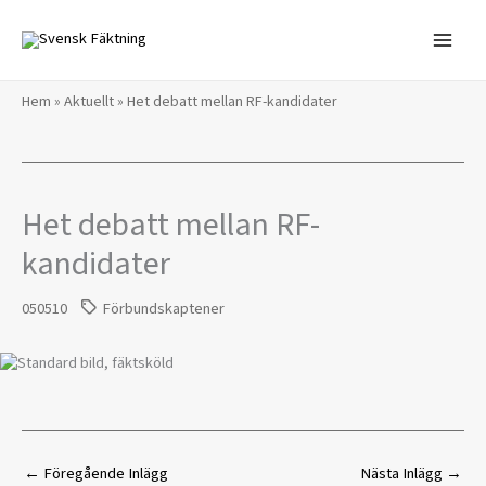
Hoppa
till
innehåll
Hem
»
Aktuellt
»
Het debatt mellan RF-kandidater
Het debatt mellan RF-
kandidater
050510
Förbundskaptener
←
Föregående Inlägg
Nästa Inlägg
→