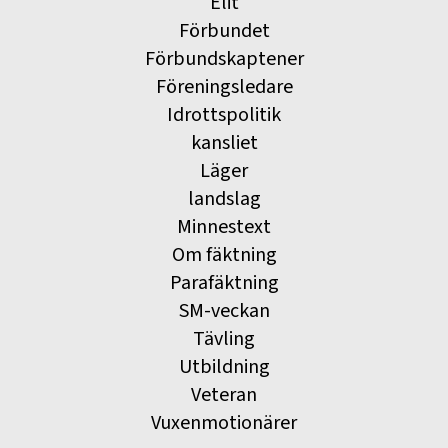
Elit
Förbundet
Förbundskaptener
Föreningsledare
Idrottspolitik
kansliet
Läger
landslag
Minnestext
Om fäktning
Parafäktning
SM-veckan
Tävling
Utbildning
Veteran
Vuxenmotionärer