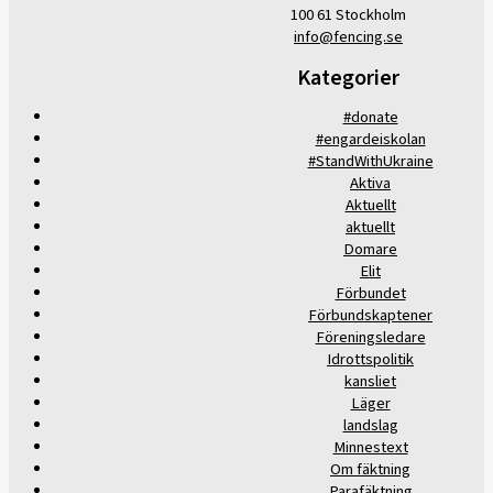
100 61 Stockholm
info@fencing.se
Kategorier
#donate
#engardeiskolan
#StandWithUkraine
Aktiva
Aktuellt
aktuellt
Domare
Elit
Förbundet
Förbundskaptener
Föreningsledare
Idrottspolitik
kansliet
Läger
landslag
Minnestext
Om fäktning
Parafäktning