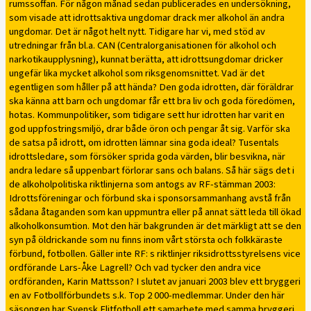
rumssoffan. För någon månad sedan publicerades en undersökning,
som visade att idrottsaktiva ungdomar drack mer alkohol än andra
ungdomar. Det är något helt nytt. Tidigare har vi, med stöd av
utredningar från bl.a. CAN (Centralorganisationen för alkohol och
narkotikaupplysning), kunnat berätta, att idrottsungdomar dricker
ungefär lika mycket alkohol som riksgenomsnittet. Vad är det
egentligen som håller på att hända? Den goda idrotten, där föräldrar
ska känna att barn och ungdomar får ett bra liv och goda föredömen,
hotas. Kommunpolitiker, som tidigare sett hur idrotten har varit en
god uppfostringsmiljö, drar både öron och pengar åt sig. Varför ska
de satsa på idrott, om idrotten lämnar sina goda ideal? Tusentals
idrottsledare, som försöker sprida goda värden, blir besvikna, när
andra ledare så uppenbart förlorar sans och balans. Så här sägs det i
de alkoholpolitiska riktlinjerna som antogs av RF-stämman 2003:
Idrottsföreningar och förbund ska i sponsorsammanhang avstå från
sådana åtaganden som kan uppmuntra eller på annat sätt leda till ökad
alkoholkonsumtion. Mot den här bakgrunden är det märkligt att se den
syn på öldrickande som nu finns inom vårt största och folkkäraste
förbund, fotbollen. Gäller inte RF: s riktlinjer riksidrottsstyrelsens vice
ordförande Lars-Åke Lagrell? Och vad tycker den andra vice
ordföranden, Karin Mattsson? I slutet av januari 2003 blev ett bryggeri
en av Fotbollförbundets s.k. Top 2 000-medlemmar. Under den här
säsongen har Svensk Elitfotboll ett samarbete med samma bryggeri