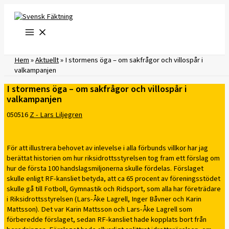
Hoppa
till
innehåll
Hem
»
Aktuellt
»
I stormens öga – om sakfrågor och villospår i
valkampanjen
I stormens öga – om sakfrågor och villospår i
valkampanjen
050516
Z - Lars Liljegren
För att illustrera behovet av inlevelse i alla förbunds villkor har jag
berättat historien om hur riksidrottsstyrelsen tog fram ett förslag om
hur de första 100 handslagsmiljonerna skulle fördelas. Förslaget
skulle enligt RF-kansliet betyda, att ca 65 procent av föreningsstödet
skulle gå till Fotboll, Gymnastik och Ridsport, som alla har företrädare
i Riksidrottsstyrelsen (Lars-Åke Lagrell, Inger Båvner och Karin
Mattsson). Det var Karin Mattsson och Lars-Åke Lagrell som
förberedde förslaget, sedan RF-kansliet hade kopplats bort från