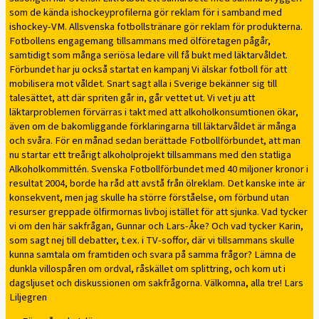
som de kända ishockeyprofilerna gör reklam för i samband med
ishockey-VM. Allsvenska fotbollstränare gör reklam för produkterna.
Fotbollens engagemang tillsammans med ölföretagen pågår,
samtidigt som många seriösa ledare vill få bukt med läktarvåldet.
Förbundet har ju också startat en kampanj Vi älskar fotboll för att
mobilisera mot våldet. Snart sagt alla i Sverige bekänner sig till
talesättet, att där spriten går in, går vettet ut. Vi vet ju att
läktarproblemen förvärras i takt med att alkoholkonsumtionen ökar,
även om de bakomliggande förklaringarna till läktarvåldet är många
och svåra. För en månad sedan berättade Fotbollförbundet, att man
nu startar ett treårigt alkoholprojekt tillsammans med den statliga
Alkoholkommittén. Svenska Fotbollförbundet med 40 miljoner kronor i
resultat 2004, borde ha råd att avstå från ölreklam. Det kanske inte är
konsekvent, men jag skulle ha större förståelse, om förbund utan
resurser greppade ölfirmornas livboj istället för att sjunka. Vad tycker
vi om den här sakfrågan, Gunnar och Lars-Åke? Och vad tycker Karin,
som sagt nej till debatter, t.ex. i TV-soffor, där vi tillsammans skulle
kunna samtala om framtiden och svara på samma frågor? Lämna de
dunkla villospåren om ordval, råskället om splittring, och kom ut i
dagsljuset och diskussionen om sakfrågorna. Välkomna, alla tre! Lars
Liljegren