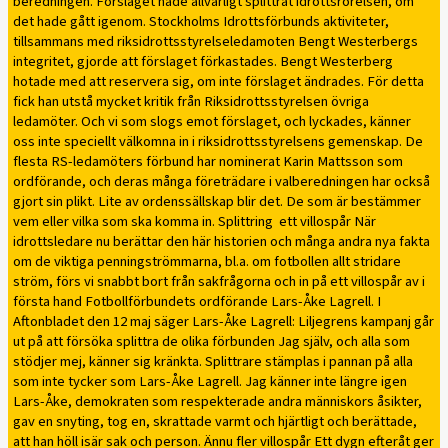
beredningen. Förslaget hade allvarligt splittrat idrottsrörelsen, om
det hade gått igenom. Stockholms Idrottsförbunds aktiviteter,
tillsammans med riksidrottsstyrelseledamoten Bengt Westerbergs
integritet, gjorde att förslaget förkastades. Bengt Westerberg
hotade med att reservera sig, om inte förslaget ändrades. För detta
fick han utstå mycket kritik från Riksidrottsstyrelsen övriga
ledamöter. Och vi som slogs emot förslaget, och lyckades, känner
oss inte speciellt välkomna in i riksidrottsstyrelsens gemenskap. De
flesta RS-ledamöters förbund har nominerat Karin Mattsson som
ordförande, och deras många företrädare i valberedningen har också
gjort sin plikt. Lite av ordenssällskap blir det. De som är bestämmer
vem eller vilka som ska komma in. Splittring  ett villospår När
idrottsledare nu berättar den här historien och många andra nya fakta
om de viktiga penningströmmarna, bl.a. om fotbollen allt stridare
ström, förs vi snabbt bort från sakfrågorna och in på ett villospår av i
första hand Fotbollförbundets ordförande Lars-Åke Lagrell. I
Aftonbladet den 12 maj säger Lars-Åke Lagrell: Liljegrens kampanj går
ut på att försöka splittra de olika förbunden Jag själv, och alla som
stödjer mej, känner sig kränkta. Splittrare stämplas i pannan på alla
som inte tycker som Lars-Åke Lagrell. Jag känner inte längre igen
Lars-Åke, demokraten som respekterade andra människors åsikter,
gav en snyting, tog en, skrattade varmt och hjärtligt och berättade,
att han höll isär sak och person. Ännu fler villospår Ett dygn efteråt ger