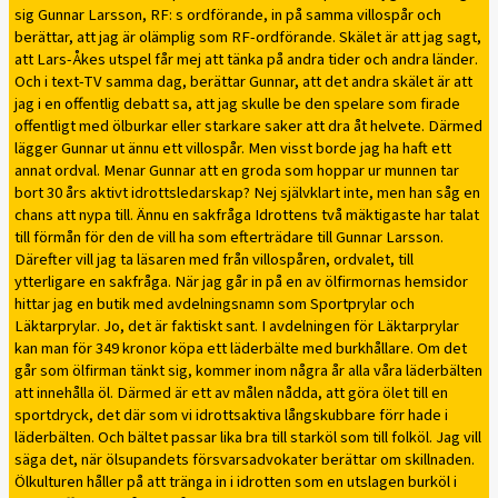
sig Gunnar Larsson, RF: s ordförande, in på samma villospår och
berättar, att jag är olämplig som RF-ordförande. Skälet är att jag sagt,
att Lars-Åkes utspel får mej att tänka på andra tider och andra länder.
Och i text-TV samma dag, berättar Gunnar, att det andra skälet är att
jag i en offentlig debatt sa, att jag skulle be den spelare som firade
offentligt med ölburkar eller starkare saker att dra åt helvete. Därmed
lägger Gunnar ut ännu ett villospår. Men visst borde jag ha haft ett
annat ordval. Menar Gunnar att en groda som hoppar ur munnen tar
bort 30 års aktivt idrottsledarskap? Nej självklart inte, men han såg en
chans att nypa till. Ännu en sakfråga Idrottens två mäktigaste har talat
till förmån för den de vill ha som efterträdare till Gunnar Larsson.
Därefter vill jag ta läsaren med från villospåren, ordvalet, till
ytterligare en sakfråga. När jag går in på en av ölfirmornas hemsidor
hittar jag en butik med avdelningsnamn som Sportprylar och
Läktarprylar. Jo, det är faktiskt sant. I avdelningen för Läktarprylar
kan man för 349 kronor köpa ett läderbälte med burkhållare. Om det
går som ölfirman tänkt sig, kommer inom några år alla våra läderbälten
att innehålla öl. Därmed är ett av målen nådda, att göra ölet till en
sportdryck, det där som vi idrottsaktiva långskubbare förr hade i
läderbälten. Och bältet passar lika bra till starköl som till folköl. Jag vill
säga det, när ölsupandets försvarsadvokater berättar om skillnaden.
Ölkulturen håller på att tränga in i idrotten som en utslagen burköl i