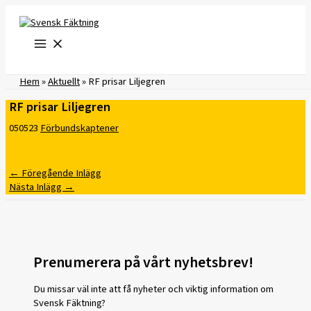
Hoppa
till
innehåll
Hem
»
Aktuellt
»
RF prisar Liljegren
RF prisar Liljegren
050523
Förbundskaptener
←
Föregående Inlägg
Nästa Inlägg
→
Prenumerera på vårt nyhetsbrev!
Du missar väl inte att få nyheter och viktig information om
Svensk Fäktning?