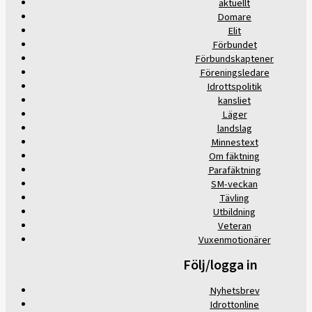
aktuellt
Domare
Elit
Förbundet
Förbundskaptener
Föreningsledare
Idrottspolitik
kansliet
Läger
landslag
Minnestext
Om fäktning
Parafäktning
SM-veckan
Tävling
Utbildning
Veteran
Vuxenmotionärer
Följ/logga in
Nyhetsbrev
Idrottonline