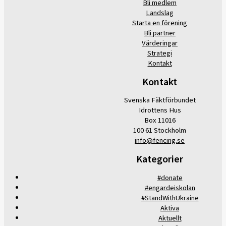
Bli medlem
Landslag
Starta en förening
Bli partner
Värderingar
Strategi
Kontakt
Kontakt
Svenska Fäktförbundet
Idrottens Hus
Box 11016
100 61 Stockholm
info@fencing.se
Kategorier
#donate
#engardeiskolan
#StandWithUkraine
Aktiva
Aktuellt