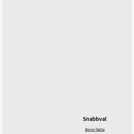
Snabbval
Börja fäkta