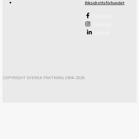
Riksidrottsförbundet
Facebook
Instagram
Linkedin
COPYRIGHT SVENSK FÄKTNING 1904–2026