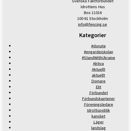
Svenska Fäktförbundet
Idrottens Hus
Box 11016
100 61 Stockholm
info@fencing.se
Kategorier
#donate
#engardeiskolan
#StandWithUkraine
Aktiva
Aktuellt
aktuellt
Domare
Elit
Förbundet
Förbundskaptener
Föreningsledare
Idrottspolitik
kansliet
Läger
landslag