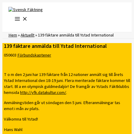
Hoppa
till
innehåll
Hem
»
Aktuellt
»
139 fäktare anmälda till Ystad International
139 fäktare anmälda till Ystad International
050603
Förbundskaptener
T o m den 2 juni har 139 fäktare från 12 nationer anmält sig till årets
Ystad International den 18-19 juni. Flera meriterade fäktare kommer till
start. Bl a en olympisk guldmedaljör! De framgår av Ystads Fäktklubbs
hemsida
http://yfk.datakultur.com/
.
Anmälningstiden går ut söndagen den 5 juni. Efteranmälningar tas
emot i mån av plats.
Välkomna till Ystad!
Hans Wahl