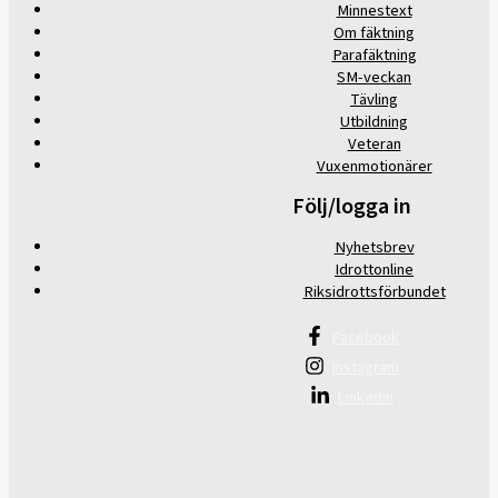
Minnestext
Om fäktning
Parafäktning
SM-veckan
Tävling
Utbildning
Veteran
Vuxenmotionärer
Följ/logga in
Nyhetsbrev
Idrottonline
Riksidrottsförbundet
Facebook
Instagram
Linkedin