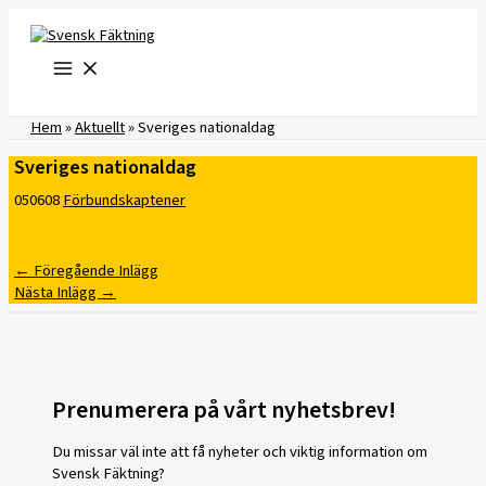
Hoppa
till
innehåll
Hem
»
Aktuellt
»
Sveriges nationaldag
Sveriges nationaldag
050608
Förbundskaptener
←
Föregående Inlägg
Nästa Inlägg
→
Prenumerera på vårt nyhetsbrev!
Du missar väl inte att få nyheter och viktig information om
Svensk Fäktning?