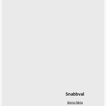
Snabbval
Börja fäkta