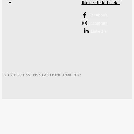
Riksidrottsförbundet
Facebook
Instagram
Linkedin
COPYRIGHT SVENSK FÄKTNING 1904–2026