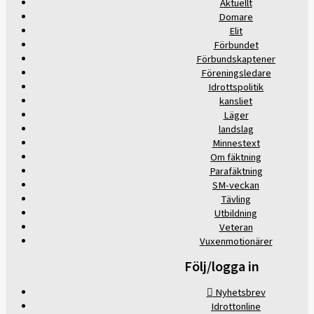
Aktuellt
Domare
Elit
Förbundet
Förbundskaptener
Föreningsledare
Idrottspolitik
kansliet
Läger
landslag
Minnestext
Om fäktning
Parafäktning
SM-veckan
Tävling
Utbildning
Veteran
Vuxenmotionärer
Följ/logga in
Nyhetsbrev
Idrottonline