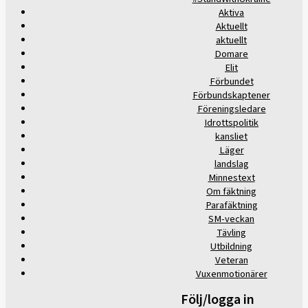
Aktiva
Aktuellt
aktuellt
Domare
Elit
Förbundet
Förbundskaptener
Föreningsledare
Idrottspolitik
kansliet
Läger
landslag
Minnestext
Om fäktning
Parafäktning
SM-veckan
Tävling
Utbildning
Veteran
Vuxenmotionärer
Följ/logga in