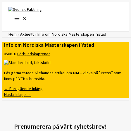
Hoppa
till
innehåll
Hem
»
Aktuellt
»
Info om Nordiska Mästerskapen i Ystad
Info om Nordiska Mästerskapen i Ystad
050610
Förbundskaptener
Läs gärna Ystads Allehandas artikel om NM – klicka på ”Press” som
finns på YFK:s hemsida.
←
Föregående Inlägg
Nästa Inlägg
→
Prenumerera på vårt nyhetsbrev!