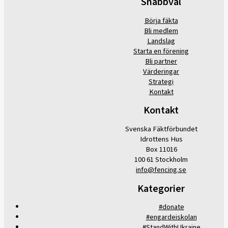
Snabbval
Börja fäkta
Bli medlem
Landslag
Starta en förening
Bli partner
Värderingar
Strategi
Kontakt
Kontakt
Svenska Fäktförbundet
Idrottens Hus
Box 11016
100 61 Stockholm
info@fencing.se
Kategorier
#donate
#engardeiskolan
#StandWithUkraine