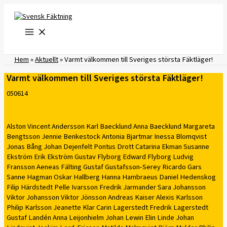
Hoppa
till
innehåll
Hem
»
Aktuellt
»
Varmt välkommen till Sveriges största Fäktläger!
Varmt välkommen till Sveriges största Fäktläger!
050614
Alston Vincent Andersson Karl Baecklund Anna Baecklund Margareta
Bengtsson Jennie Benkestock Antonia Bjartmar Inessa Blomqvist
Jonas Bång Johan Dejenfelt Pontus Drott Catarina Ekman Susanne
Ekström Erik Ekström Gustav Flyborg Edward Flyborg Ludvig
Fransson Aeneas Fälting Gustaf Gustafsson-Serey Ricardo Gars
Sanne Hagman Oskar Hallberg Hanna Hambraeus Daniel Hedenskog
Filip Härdstedt Pelle Ivarsson Fredrik Jarmander Sara Johansson
Viktor Johansson Viktor Jönsson Andreas Kaiser Alexis Karlsson
Philip Karlsson Jeanette Klar Carin Lagerstedt Fredrik Lagerstedt
Gustaf Landén Anna Leijonhielm Johan Lewin Elin Linde Johan