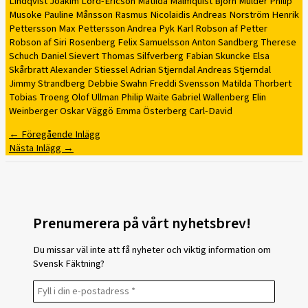
Lindqvist Joakim Lord-Ericson Matilda Malmquist Björn Mulder Philip
Musoke Pauline Månsson Rasmus Nicolaidis Andreas Norström Henrik
Pettersson Max Pettersson Andrea Pyk Karl Robson af Petter
Robson af Siri Rosenberg Felix Samuelsson Anton Sandberg Therese
Schuch Daniel Sievert Thomas Silfverberg Fabian Skuncke Elsa
Skårbratt Alexander Stiessel Adrian Stjerndal Andreas Stjerndal
Jimmy Strandberg Debbie Swahn Freddi Svensson Matilda Thorbert
Tobias Troeng Olof Ullman Philip Waite Gabriel Wallenberg Elin
Weinberger Oskar Väggö Emma Österberg Carl-David
←
Föregående Inlägg
Nästa Inlägg
→
Prenumerera på vårt nyhetsbrev!
Du missar väl inte att få nyheter och viktig information om
Svensk Fäktning?