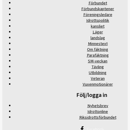
Förbundet
Förbundskaptener
Föreningsledare
Idrottspolitik
kansliet
Läger
landslag
Minnestext
Om fäktning
Parafäktning
SM-veckan
Tävling
Utbildning
Veteran
Vuxenmotionärer
Följ/logga in
Nyhetsbrev
Idrottonline
Riksidrottsförbundet
Facebook