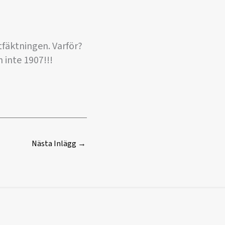
tfäktningen. Varför?
h inte 1907!!!
Nästa Inlägg
→