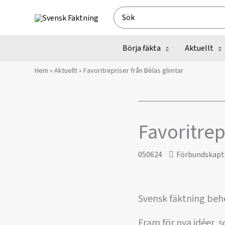
Hoppa
Search
till
for:
innehåll
Börja fäkta
Aktuellt
Hem
»
Aktuellt
»
Favoritrepriser från Bèlas glimtar
Favoritrep
050624
Förbundskapt
Svensk fäktning beh
Fram för nya idéer, s