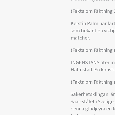
(Fakta om Fäktning 
Kerstin Palm har lärt
som bekant en vikti
matcher.
(Fakta om Fäktning n
INGENSTANS äter man
Halmstad. En konstnä
(Fakta om Fäktning n
Säkerhetsklingan 
Saar-stålet i Sveri
denna glädjeyra en f