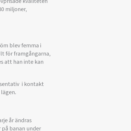
vprisade kvaliteten
80 miljoner,
tröm blev femma i
allt för framgångarna,
es att han inte kan
entativ  i kontakt
 lägen.
arje år ändras
jar på banan under