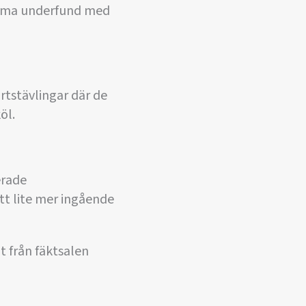
komma underfund med
rtstävlingar där de
öl.
erade
att lite mer ingående
t från fäktsalen