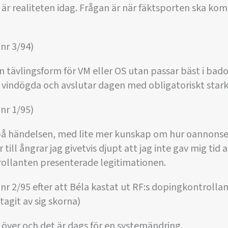
t är realiteten idag. Frågan är när fäktsporten ska 
nr 3/94)
n tävlingsform för VM eller OS utan passar bäst i bado
e vindögda och avslutar dagen med obligatoriskt stark
nr 1/95)
a på händelsen, med lite mer kunskap om hur oannons
till ångrar jag givetvis djupt att jag inte gav mig tid 
rollanten presenterade legitimationen.
nr 2/95 efter att Béla kastat ut RF:s dopingkontrollan
tagit av sig skorna)
r över och det är dags för en systemändring.