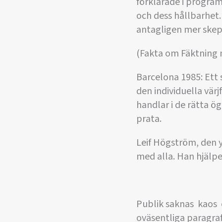
förklarade i progra
och dess hållbarhet. 
antagligen mer skept
(Fakta om Fäktning n
Barcelona 1985: Ett 
den individuella värj
handlar i de rätta ög
prata.
Leif Högström, den yn
med alla. Han hjälper
Publik saknas  kaos 
oväsentliga paragrafe