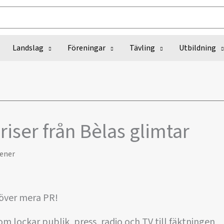
Landslag
Föreningar
Tävling
Utbildning
riser från Bèlas glimtar
ener
över mera PR!
om lockar publik, press, radio och TV till fäktningen