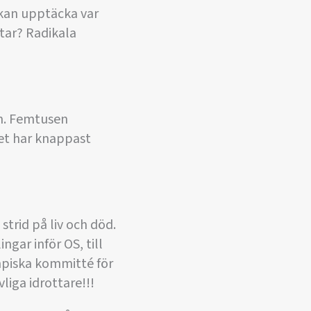
 kan upptäcka var
utar? Radikala
en. Femtusen
et har knappast
strid på liv och död.
gar inför OS, till
mpiska kommitté för
liga idrottare!!!