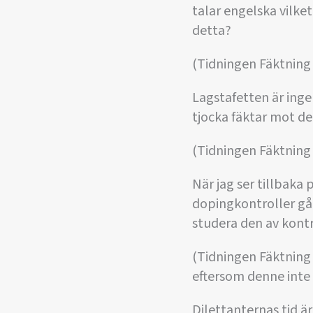
talar engelska vilke
detta?
(Tidningen Fäktning 
Lagstafetten är inge
tjocka fäktar mot d
(Tidningen Fäktning 
När jag ser tillbak
dopingkontroller går 
studera den av kont
(Tidningen Fäktning 
eftersom denne inte 
Dilettanternas tid ä