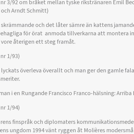
 nr 3/92 om bråket mellan tyske rikstränaren Emil B
ör och Arndt Schmitt)
 skrämmande och det låter sämre än kattens jamande. 
ehagliga för örat  anmoda tillverkarna att montera in
 vore återigen ett steg framåt.
nr 1/93)
lyckats överleva överallt och man ger den gamle fal
meriter.
man i en Rungande Francisco Franco-hälsning: Arriba
nr 1/94)
turens finspråk och diplomaters kommunikationsmedel
dens ungdom 1994 vänt ryggen åt Molières modersmål. 