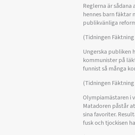
Reglerna är sådana 
hennes barn fäktar n
publikvänliga refor
(Tidningen Fäktning 
Ungerska publiken h
kommunister på läkt
funnist så många ko
(Tidningen Fäktning
Olympiamästaren i vär
Matadoren påstår att
sina favoriter. Resu
fusk och tjockisen ha