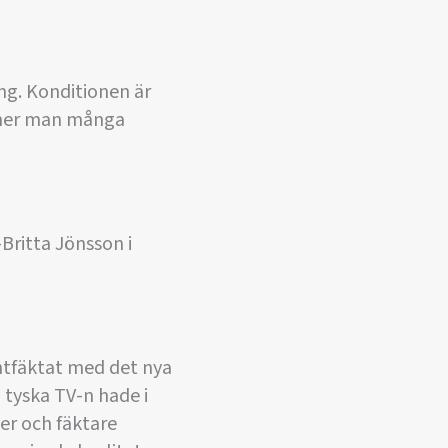
ing. Konditionen är
inner man många
Britta Jönsson i
entfäktat med det nya
n tyska TV-n hade i
ter och fäktare