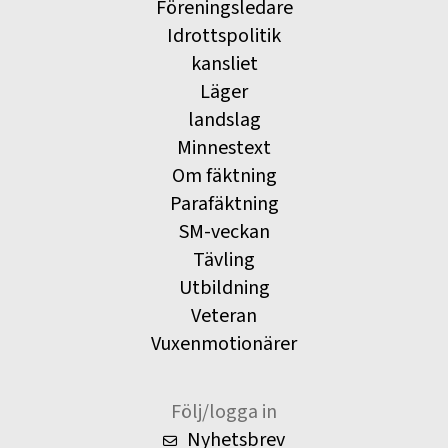
Föreningsledare
Idrottspolitik
kansliet
Läger
landslag
Minnestext
Om fäktning
Parafäktning
SM-veckan
Tävling
Utbildning
Veteran
Vuxenmotionärer
Följ/logga in
Nyhetsbrev