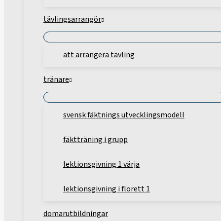
tävlingsarrangör
att arrangera tävling
tränare
svensk fäktnings utvecklingsmodell
fäktträning i grupp
lektionsgivning 1 värja
lektionsgivning i florett 1
domarutbildningar