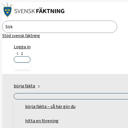
Hoppa
till
innehåll
Search
for:
Stöd svensk fäktning
Logga in
börja fäkta
börja fäkta – så här gör du
hitta en förening