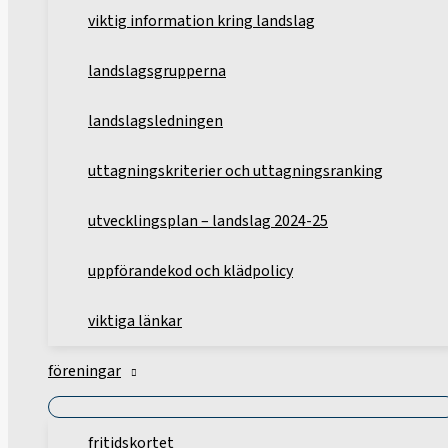
viktig information kring landslag
landslagsgrupperna
landslagsledningen
uttagningskriterier och uttagningsranking
utvecklingsplan – landslag 2024-25
uppförandekod och klädpolicy
viktiga länkar
föreningar
fritidskortet