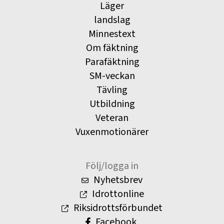
Läger
landslag
Minnestext
Om fäktning
Parafäktning
SM-veckan
Tävling
Utbildning
Veteran
Vuxenmotionärer
Följ/logga in
Nyhetsbrev
Idrottonline
Riksidrottsförbundet
Facebook