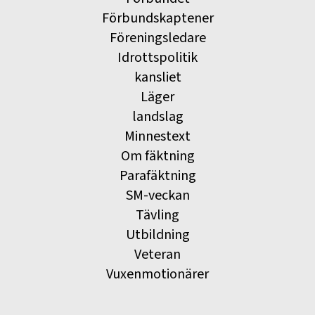
Förbundskaptener
Föreningsledare
Idrottspolitik
kansliet
Läger
landslag
Minnestext
Om fäktning
Parafäktning
SM-veckan
Tävling
Utbildning
Veteran
Vuxenmotionärer