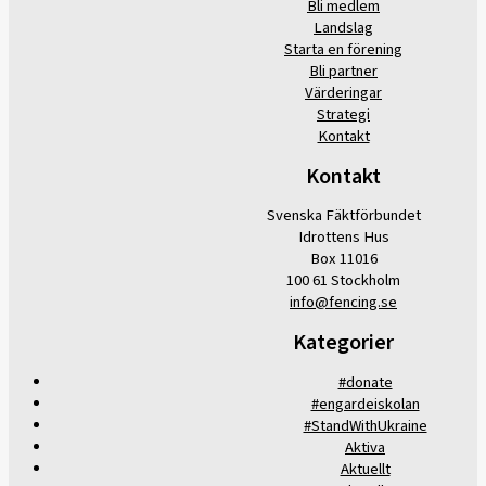
Bli medlem
Landslag
Starta en förening
Bli partner
Värderingar
Strategi
Kontakt
Kontakt
Svenska Fäktförbundet
Idrottens Hus
Box 11016
100 61 Stockholm
info@fencing.se
Kategorier
#donate
#engardeiskolan
#StandWithUkraine
Aktiva
Aktuellt