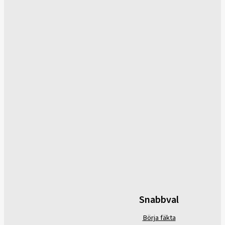
Snabbval
Börja fäkta