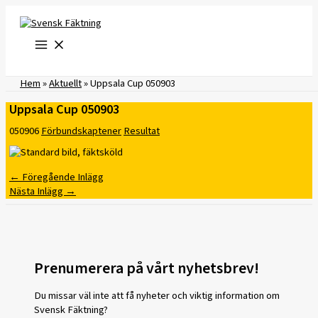
Hoppa
till
innehåll
Hem
»
Aktuellt
»
Uppsala Cup 050903
Uppsala Cup 050903
050906
Förbundskaptener
Resultat
←
Föregående Inlägg
Nästa Inlägg
→
Prenumerera på vårt nyhetsbrev!
Du missar väl inte att få nyheter och viktig information om
Svensk Fäktning?