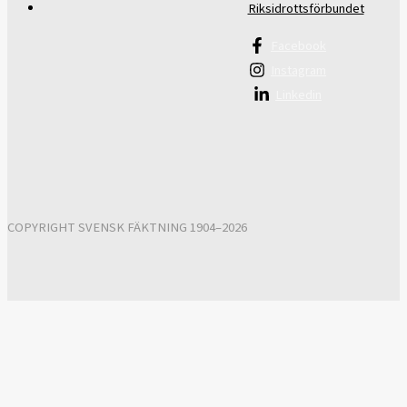
Riksidrottsförbundet
Facebook
Instagram
Linkedin
COPYRIGHT SVENSK FÄKTNING 1904–2026