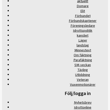
aktuellt
Domare
Elit
Förbundet
Förbundskaptener
Föreningsledare
Idrottspolitik
kansliet
Läger
landslag
Minnestext
Om fäktning
Parafäktning
SM-veckan
Tävling
Utbildning
Veteran
Vuxenmotionärer
Följ/logga in
Nyhetsbrev
Idrottonline