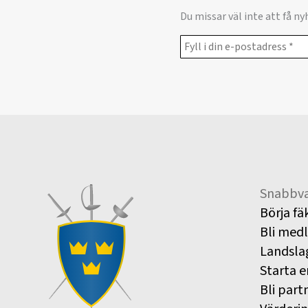
Du missar väl inte att få n
Snabbva
Börja fä
Bli med
Landsla
Starta e
Bli part