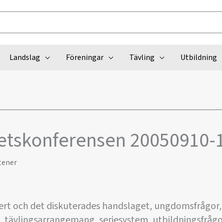
Landslag
Föreningar
Tävling
Utbildning
tskonferensen 20050910-
tener
rt och det diskuterades handslaget, ungdomsfrågor,
 tävlingsarrangemang, seriesystem, utbildningsfråg