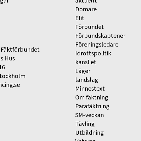
ngar
aktuellt
Domare
Elit
Förbundet
Förbundskaptener
Föreningsledare
 Fäktförbundet
Idrottspolitik
ns Hus
kansliet
16
Läger
Stockholm
landslag
ncing.se
Minnestext
Om fäktning
Parafäktning
SM-veckan
Tävling
Utbildning