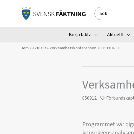
Hoppa
till
Search
innehåll
for:
Börja fäkta
Aktuellt
Hem
»
Aktuellt
»
Verksamhetskonferensen 20050910-11
Verksamhe
050912
Förbundskap
Programmet var dige
konsekvensanalysen,