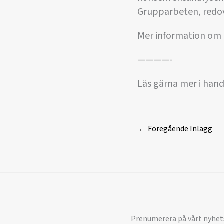
Grupparbeten, redov
Mer information om d
————-
Läs gärna mer i ha
←
Föregående Inlägg
Prenumerera på vårt nyhet