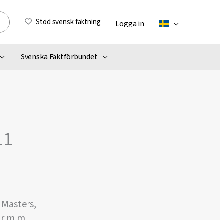
Stöd svensk fäktning
Logga in
Svenska Fäktförbundet
11
 Masters,
or m m.