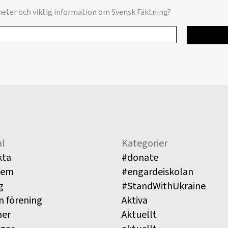
yheter och viktig information om Svensk Fäktning?
l
Kategorier
kta
#donate
lem
#engardeiskolan
g
#StandWithUkraine
n förening
Aktiva
ner
Aktuellt