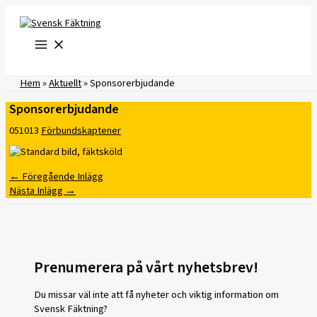
Hoppa
till
innehåll
Hem
»
Aktuellt
»
Sponsorerbjudande
Sponsorerbjudande
051013
Förbundskaptener
←
Föregående Inlägg
Nästa Inlägg
→
Prenumerera på vårt nyhetsbrev!
Du missar väl inte att få nyheter och viktig information om
Svensk Fäktning?