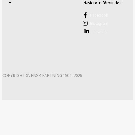
Riksidrottsförbundet
Facebook
Instagram
Linkedin
COPYRIGHT SVENSK FÄKTNING 1904–2026