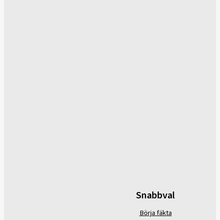
Snabbval
Börja fäkta