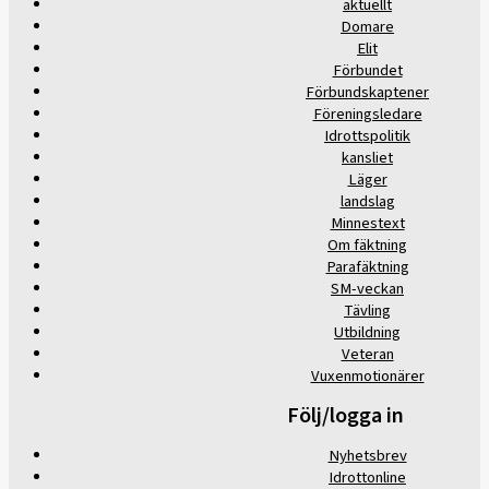
aktuellt
Domare
Elit
Förbundet
Förbundskaptener
Föreningsledare
Idrottspolitik
kansliet
Läger
landslag
Minnestext
Om fäktning
Parafäktning
SM-veckan
Tävling
Utbildning
Veteran
Vuxenmotionärer
Följ/logga in
Nyhetsbrev
Idrottonline