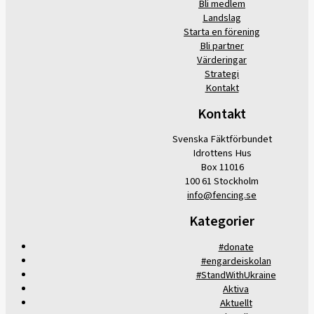
Bli medlem
Landslag
Starta en förening
Bli partner
Värderingar
Strategi
Kontakt
Kontakt
Svenska Fäktförbundet
Idrottens Hus
Box 11016
100 61 Stockholm
info@fencing.se
Kategorier
#donate
#engardeiskolan
#StandWithUkraine
Aktiva
Aktuellt