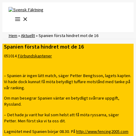
Hoppa
till
innehåll
Hem
»
Aktuellt
»
Spanien första hindret mot de 16
Spanien första hindret mot de 16
051014
Förbundskaptener
– Spanien är ingen lätt match, säger Petter Bengtsson, lagets kapten.
Vi hade dock kunnat få möta betydligt tuffare motstånd med tanke på
vår ranking.
Om man besegrar Spanien väntar en betydligt svårrare uppgift,
Ryssland.
– Det hade ju varit hur kul som helst att få möta ryssarna, säger
Petter. Men först ska vi ta oss dit.
Lagmötet med Spanien börjar 08.30. På
http://www.fencing2005.com