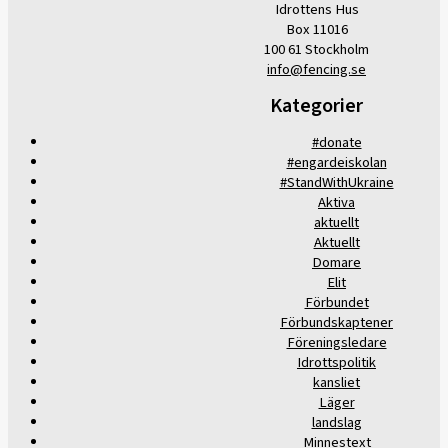
Idrottens Hus
Box 11016
100 61 Stockholm
info@fencing.se
Kategorier
#donate
#engardeiskolan
#StandWithUkraine
Aktiva
aktuellt
Aktuellt
Domare
Elit
Förbundet
Förbundskaptener
Föreningsledare
Idrottspolitik
kansliet
Läger
landslag
Minnestext