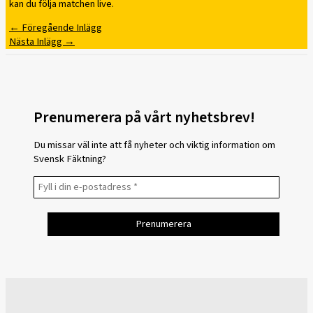
kan du följa matchen live.
←
Föregående Inlägg
Nästa Inlägg
→
Prenumerera på vårt nyhetsbrev!
Du missar väl inte att få nyheter och viktig information om
Svensk Fäktning?