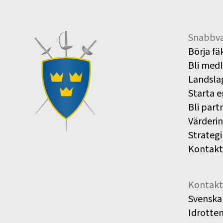
Snabbva
Börja fä
Bli med
Landsla
Starta e
Bli part
Värderi
Strategi
Kontakt
Kontakt
Svenska
Idrotte