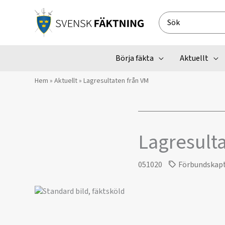
Hoppa
till
Search
innehåll
for:
Börja fäkta
Aktuellt
Hem
»
Aktuellt
»
Lagresultaten från VM
Lagresulta
051020
Förbundskap