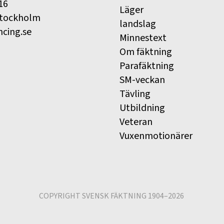
16
Läger
Stockholm
landslag
ncing.se
Minnestext
Om fäktning
Parafäktning
SM-veckan
Tävling
Utbildning
Veteran
Vuxenmotionärer
COPYRIGHT SVENSK FÄKTNING 1904–2026