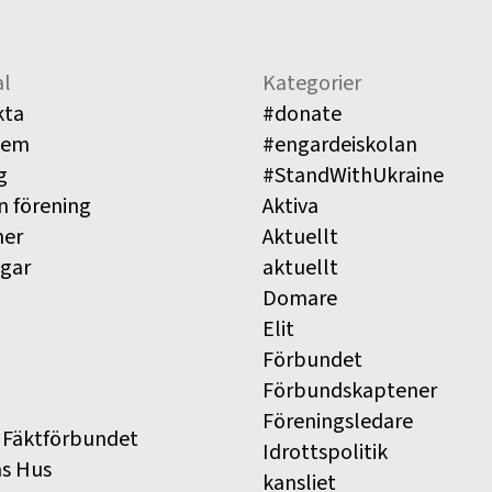
l
Kategorier
kta
#donate
lem
#engardeiskolan
g
#StandWithUkraine
n förening
Aktiva
ner
Aktuellt
ngar
aktuellt
Domare
Elit
Förbundet
Förbundskaptener
Föreningsledare
 Fäktförbundet
Idrottspolitik
ns Hus
kansliet