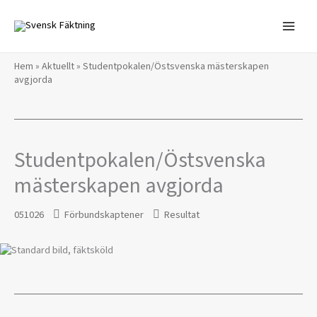
Hoppa
till
innehåll
Hem
»
Aktuellt
»
Studentpokalen/Östsvenska mästerskapen
avgjorda
Studentpokalen/Östsvenska
mästerskapen avgjorda
051026
Förbundskaptener
Resultat