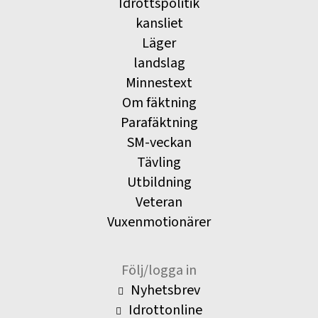
Idrottspolitik
kansliet
Läger
landslag
Minnestext
Om fäktning
Parafäktning
SM-veckan
Tävling
Utbildning
Veteran
Vuxenmotionärer
Följ/logga in
Nyhetsbrev
Idrottonline