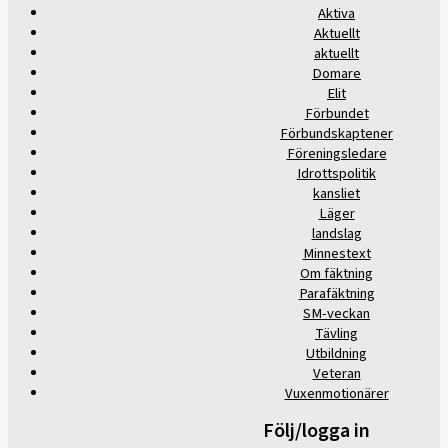
Aktiva
Aktuellt
aktuellt
Domare
Elit
Förbundet
Förbundskaptener
Föreningsledare
Idrottspolitik
kansliet
Läger
landslag
Minnestext
Om fäktning
Parafäktning
SM-veckan
Tävling
Utbildning
Veteran
Vuxenmotionärer
Följ/logga in