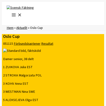
Hoppa
till
innehåll
Hem
»
Aktuellt
»
Oslo Cup
Oslo Cup
051115
Förbundskaptener
Resultat
Damer senior, 38 delt
1 ZUIKOVA Julia EST
2 STROKA Malgorzata POL
3 KOHV Anna EST
3 WESTMAN Nina SWE
5 ALEKSEJEVA Olga EST