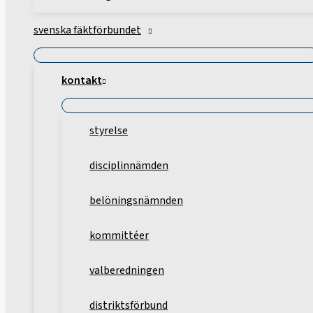
svenska fäktförbundet
kontakt
styrelse
disciplinnämden
belöningsnämnden
kommittéer
valberedningen
distriktsförbund