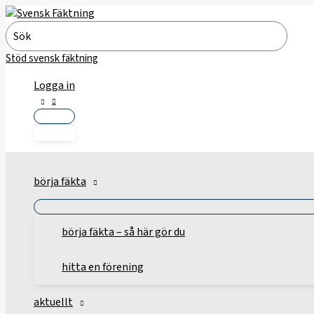
Hoppa
till
Search
innehåll
for:
Stöd svensk fäktning
Logga in
börja fäkta
börja fäkta – så här gör du
hitta en förening
aktuellt