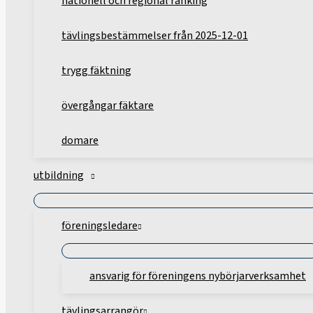
nationell och regional ranking
tävlingsbestämmelser från 2025-12-01
trygg fäktning
övergångar fäktare
domare
utbildning
föreningsledare
ansvarig för föreningens nybörjarverksamhet
tävlingsarrangör