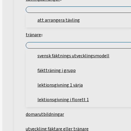
att arrangera tävling
tränare
svensk fäktnings utvecklingsmodell
fäktträning i grupp
lektionsgivning 1 värja
lektionsgivning i florett 1
domarutbildningar
utveckling fäktare eller tränare