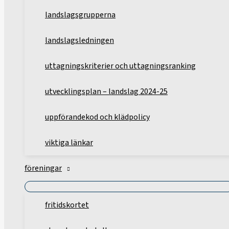
landslagsgrupperna
landslagsledningen
uttagningskriterier och uttagningsranking
utvecklingsplan – landslag 2024-25
uppförandekod och klädpolicy
viktiga länkar
föreningar
fritidskortet