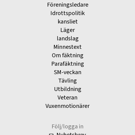
Föreningsledare
Idrottspolitik
kansliet
Läger
landslag
Minnestext
Om fäktning
Parafäktning
SM-veckan
Tävling
Utbildning
Veteran
Vuxenmotionärer
Följ/logga in
Nyhetsbrev