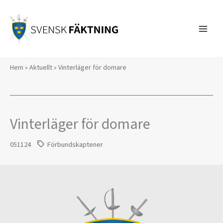
Hoppa
till
innehåll
Hem
»
Aktuellt
»
Vinterläger för domare
Vinterläger för domare
051124
Förbundskaptener