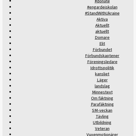
#donate
#engardeiskolan
#StandWithUkraine
Aktiva
Aktuellt
aktuellt
Domare
Elit
Förbundet
Förbundskaptener
Föreningsledare
Idrottspolitik
kansliet
Läger
landslag
Minnestext
Om fäktning
Parafäktning
SM-veckan
Tävling
Utbildning
Veteran
Vuxenmotionärer