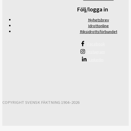
Följ/logga in
Nyhetsbrev
Idrottonline
Riksidrottsförbundet
Facebook
Instagram
Linkedin
COPYRIGHT SVENSK FÄKTNING 1904–2026