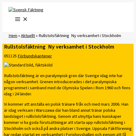
Hoppa
till
innehåll
Hem
»
Aktuellt
»
Rullstolsfäktning  Ny verksamhet i Stockholm
Rullstolsfäktning  Ny verksamhet i Stockholm
051125
Förbundskaptener
Rullstolsfäktning är en paralympisk gren där Sverige idag inte har
någon verksamhet. Grenen introducerades i det paralympiska
programmet i samband med de Olymiska Spelen i Rom 1960 och finns
idag i 24 länder.
Vi kommer att anställa en polsk tränare från och med mars 2006. Han
är idag verksam i Warszawa där han bland annat tränar polska
landslaget i rulllstolsfäktning. Genom att utnyttja hans kunskaper
kommer vi ha goda förutsättningar att starta upp rullstolsfäktning i
Stockholm och också på andra platser i Sverige. Uppsala Fäktförening
har redan startat en verksamhet i Fyrishovshallen och genom att få