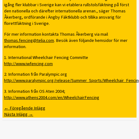
igång fler klubbar i Sverige kan vi etablera rullstolsfäktning på först
den nationella och därefter internationella arenan., säger Thomas
Åkerberg, ordförande i Ängby Fäktklubb och tillika ansvarig för
florettfäktning i Sverige.
För mer information kontakta Thomas Åkerberg via mail
thomas.fencing@telia.com
. Besök även följande hemsidor för mer
information.
1. International Wheelchair Fencing Committe
http://www.iwfencing.com
2. Information från Paralympic.org
http://www.paralympic.org/release/Summer_Sports/Wheelchair_Fencin
3. Information från OS Aten 2004;
http://www.athens2004.com/en/WheelchairFencing
←
Föregående Inlägg
Nästa Inlägg
→