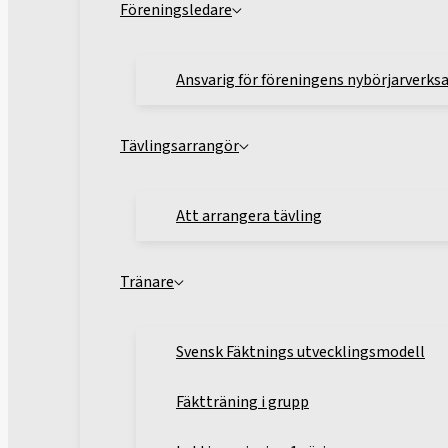
Föreningsledare
Ansvarig för föreningens nybörjarverk
Tävlingsarrangör
Att arrangera tävling
Tränare
Svensk Fäktnings utvecklingsmodell
Fäktträning i grupp