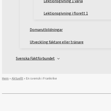
Lektionsgivning 1 värja
Lektionsgivning i florett 1
Domarutbildningar
Utveckling fäktare eller tränare
Svenska Fäktförbundet
Hem
»
Aktuellt
»
En svensk i Frankrike