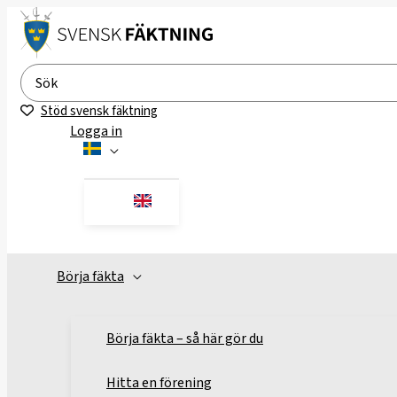
Hoppa
till
innehåll
Search
for:
Stöd svensk fäktning
Logga in
Börja fäkta
Börja fäkta – så här gör du
Hitta en förening