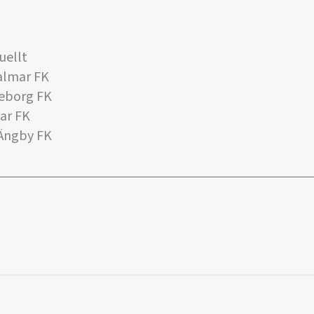
uellt
almar FK
teborg FK
ar FK
Ängby FK