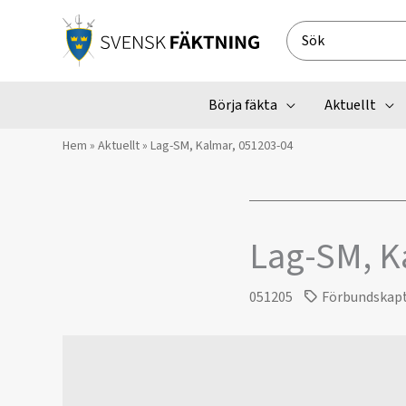
Hoppa
till
Search
innehåll
for:
Börja fäkta
Aktuellt
Hem
»
Aktuellt
»
Lag-SM, Kalmar, 051203-04
Lag-SM, K
051205
Förbundskap