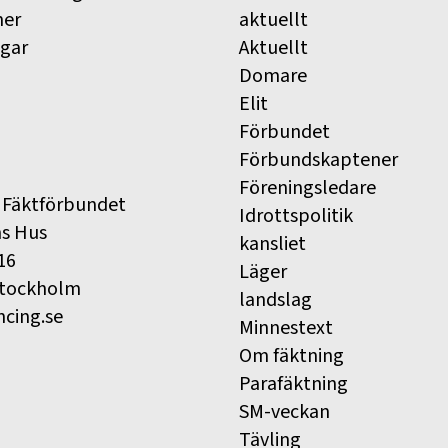
ner
aktuellt
ngar
Aktuellt
Domare
Elit
Förbundet
Förbundskaptener
Föreningsledare
 Fäktförbundet
Idrottspolitik
ns Hus
kansliet
16
Läger
Stockholm
landslag
ncing.se
Minnestext
Om fäktning
Parafäktning
SM-veckan
Tävling