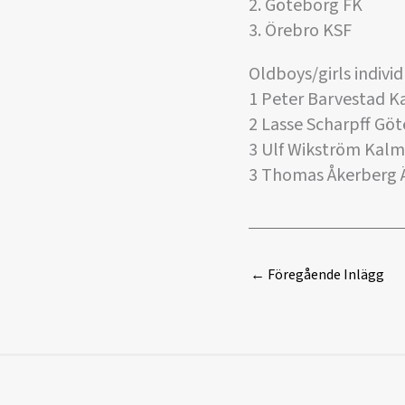
2. Göteborg FK
3. Örebro KSF
Oldboys/girls individ
1 Peter Barvestad K
2 Lasse Scharpff Gö
3 Ulf Wikström Kalm
3 Thomas Åkerberg 
←
Föregående Inlägg