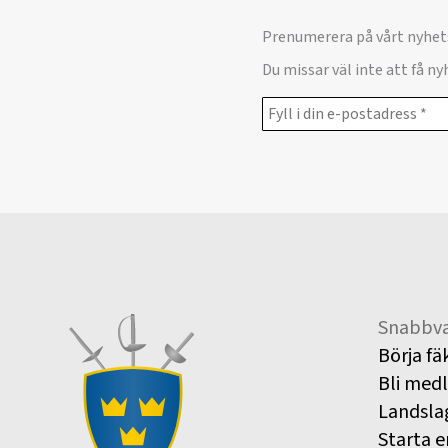
Prenumerera på vårt nyhet
Du missar väl inte att få n
Snabbva
Börja fä
Bli med
Landsla
Starta e