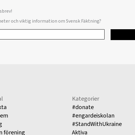
sbrev!
yheter och viktig information om Svensk Fäktning?
l
Kategorier
kta
#donate
lem
#engardeiskolan
g
#StandWithUkraine
n förening
Aktiva