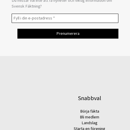
Du missar väl inte att få nyheter och viktig information om
Svensk Fäktning?
Snabbval
Börja fäkta
Bli medlem
Landslag
Starta en förening