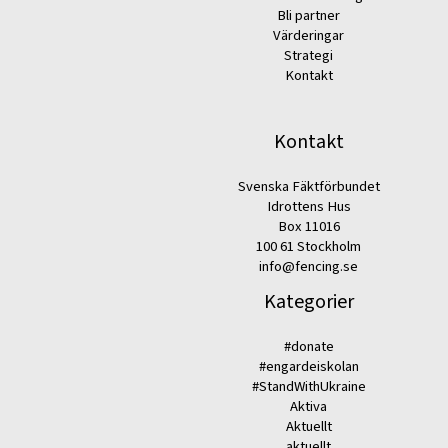
Bli partner
Värderingar
Strategi
Kontakt
Kontakt
Svenska Fäktförbundet
Idrottens Hus
Box 11016
100 61 Stockholm
info@fencing.se
Kategorier
#donate
#engardeiskolan
#StandWithUkraine
Aktiva
Aktuellt
aktuellt