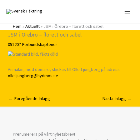
Hoppa
till
innehåll
Hem
»
Aktuellt
»
JSM i Örebro – florett och sabel
JSM i Örebro – florett och sabel
051207
Förbundskaptener
Anmälan, med domare, skickas till Olle Ljungberg på adress
olle.ljungberg@hydmos.se
←
Föregående Inlägg
Nästa Inlägg
→
Prenumerera på vårt nyhetsbrev!