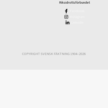
Riksidrottsförbundet
Facebook
Instagram
Linkedin
COPYRIGHT SVENSK FÄKTNING 1904–2026