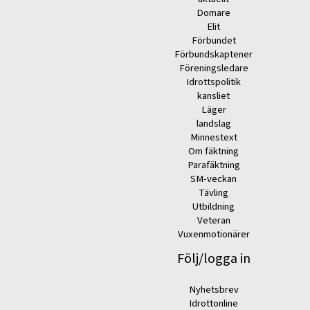
Domare
Elit
Förbundet
Förbundskaptener
Föreningsledare
Idrottspolitik
kansliet
Läger
landslag
Minnestext
Om fäktning
Parafäktning
SM-veckan
Tävling
Utbildning
Veteran
Vuxenmotionärer
Följ/logga in
Nyhetsbrev
Idrottonline