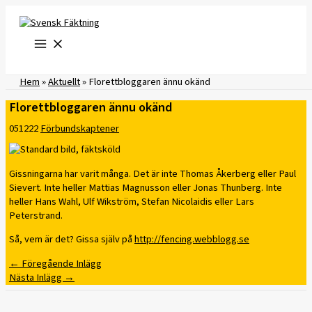
Hoppa
till
innehåll
Hem
»
Aktuellt
»
Florettbloggaren ännu okänd
Florettbloggaren ännu okänd
051222
Förbundskaptener
Gissningarna har varit många. Det är inte Thomas Åkerberg eller Paul
Sievert. Inte heller Mattias Magnusson eller Jonas Thunberg. Inte
heller Hans Wahl, Ulf Wikström, Stefan Nicolaidis eller Lars
Peterstrand.
Så, vem är det? Gissa själv på
http://fencing.webblogg.se
←
Föregående Inlägg
Nästa Inlägg
→