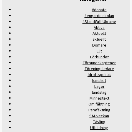
#donate
#engardeiskolan
#StandWithUkraine
Aktiva
Aktuellt
aktuellt
Domare
Elit
Förbundet
Förbundskaptener
Föreningsledare
Idrottspolitik
kansliet
Läger
landslag
Minnestext
Om fäktning
Parafäktning
SM-veckan
Tävling
Utbildning