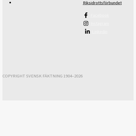
Riksidrottsförbundet
Facebook
Instagram
Linkedin
COPYRIGHT SVENSK FÄKTNING 1904–2026