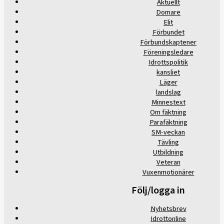
Aktuellt
Domare
Elit
Förbundet
Förbundskaptener
Föreningsledare
Idrottspolitik
kansliet
Läger
landslag
Minnestext
Om fäktning
Parafäktning
SM-veckan
Tävling
Utbildning
Veteran
Vuxenmotionärer
Följ/logga in
Nyhetsbrev
Idrottonline