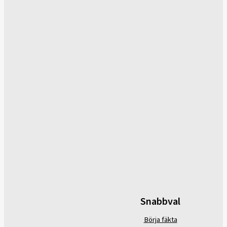
Snabbval
Börja fäkta