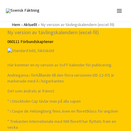
Hoppa
till
innehåll
Hem
»
Aktuellt
»
Ny version av tävlingskalendern (excel-fil)
Ny version av tävlingskalendern (excel-fil)
060111
Förbundskaptener
Här kommer en ny version av SvFF kalender för publicering.
Ändringarna i förhållande till den förra versionen (05-12-07) är
markerade med Ä i högerkanten.
Det som ändrats är främst:
* i Stockholm Cup tävlar man på alla vapen
* i Coupe de Helsingborg finns även en florettklass för ungdom
* Trekanten Internationale med NM florett har flyttats fram en
vecka