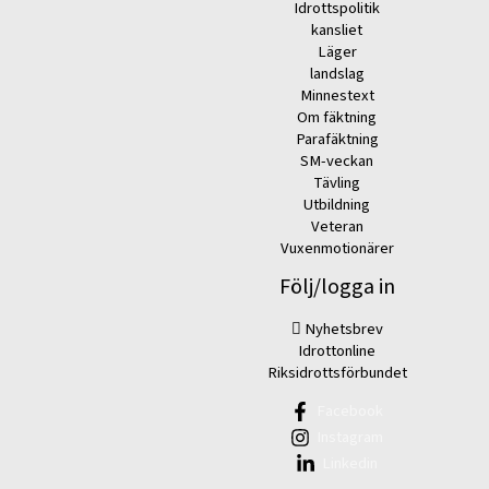
Idrottspolitik
kansliet
Läger
landslag
Minnestext
Om fäktning
Parafäktning
SM-veckan
Tävling
Utbildning
Veteran
Vuxenmotionärer
Följ/logga in
Nyhetsbrev
Idrottonline
Riksidrottsförbundet
Facebook
Instagram
Linkedin