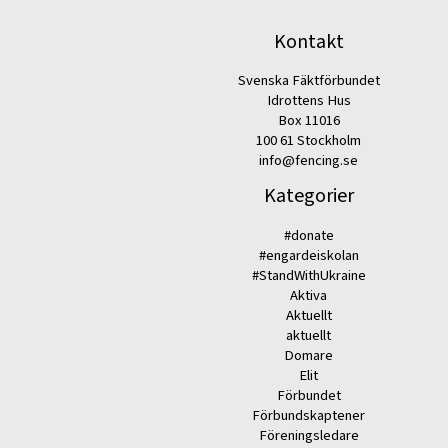
Kontakt
Svenska Fäktförbundet
Idrottens Hus
Box 11016
100 61 Stockholm
info@fencing.se
Kategorier
#donate
#engardeiskolan
#StandWithUkraine
Aktiva
Aktuellt
aktuellt
Domare
Elit
Förbundet
Förbundskaptener
Föreningsledare