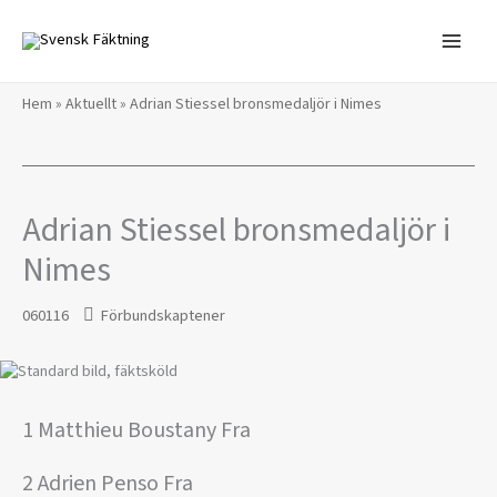
Hoppa
till
innehåll
Hem
»
Aktuellt
»
Adrian Stiessel bronsmedaljör i Nimes
Adrian Stiessel bronsmedaljör i
Nimes
060116
Förbundskaptener
1 Matthieu Boustany Fra
2 Adrien Penso Fra