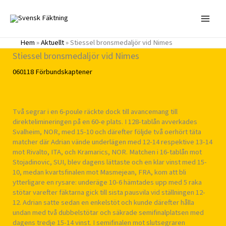
Hoppa
till
innehåll
Hem
»
Aktuellt
»
Stiessel bronsmedaljör vid Nimes
Stiessel bronsmedaljör vid Nimes
060118
Förbundskaptener
Två segrar i en 6-poule räckte dock till avancemang till
direktelimineringen på en 60-e plats. I 128-tablån avverkades
Svalheim, NOR, med 15-10 och därefter följde två oerhört täta
matcher där Adrian vände underlägen med 12-14 respektive 13-14
mot Rivalto, ITA, och Kramarics, NOR. Matchen i 16-tablån mot
Stojadinovic, SUI, blev dagens lättaste och en klar vinst med 15-
10, medan kvartsfinalen mot Masmejean, FRA, kom att bli
ytterligare en rysare: underäge 10-6 hämtades upp med 5 raka
stötar varefter fäktarna gick till sista pausvila vid ställningen 12-
12. Adrian satte sedan en enkelstöt och kunde därefter hålla
undan med två dubbelstötar och säkrade semifinalplatsen med
dagens tredje 15-14 vinst. I semifinalen mot slutsegraren