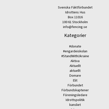
Svenska Fäktförbundet
Idrottens Hus
Box 11016
100 61 Stockholm
info@fencing.se
Kategorier
#donate
#engardeiskolan
#StandWithUkraine
Aktiva
Aktuellt
aktuellt
Domare
Elit
Förbundet
Förbundskaptener
Föreningsledare
Idrottspolitik
kansliet