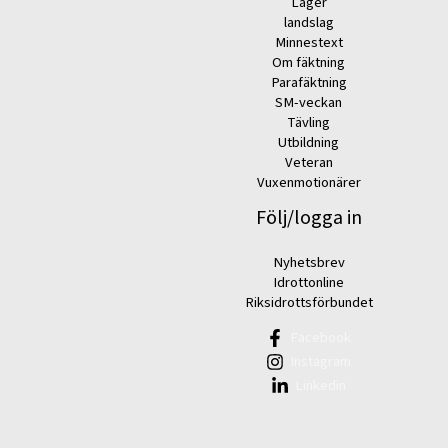
Läger
landslag
Minnestext
Om fäktning
Parafäktning
SM-veckan
Tävling
Utbildning
Veteran
Vuxenmotionärer
Följ/logga in
Nyhetsbrev
Idrottonline
Riksidrottsförbundet
Facebook
Instagram
Linkedin