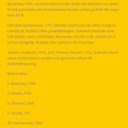
Boustany, FRA, räckte krafterna inte riktigt till. Matchen var jämn i
första perioden, men fransmannen kunde sedan gå ifrån till seger
med 15-8.
Christian Gustavsson, FFF, inledde starkt och var efter 4 segrar
rankad på 16 plats efter poulfäktningen. Därmed stod han över
128-tablån, men i DE64 blev Messmer, SUI för svår: förlust 15-6
och en slutgiltig 38 plats blev slutfacit för Christian.
Joakim Lindqvist, HFS, och Thomas Sievert, Scar, lyckades bara
vinna varsin match i poulen och gick inte vidare till
direkteliminering.
Slutresultat:
1. Boustany, FRA
2. Penzo, FRA
3. Stiessel, SWE
3. Cinotti, ITA
38. Gustavsson, SWE