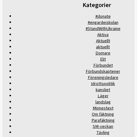
Kategorier
#donate
#engardeiskolan
#StandWithUkraine
Aktiva
Aktuellt
aktuellt
Domare
Elit
Förbundet
Förbundskaptener
Föreningsledare
Idrottspolitik
kansliet
Läger
landslag
Minnestext
Om fäktning
Parafäktning
SM-veckan
Tävling