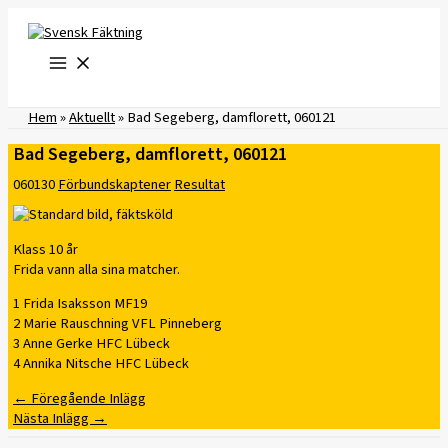
Hoppa
till
innehåll
Hem
»
Aktuellt
»
Bad Segeberg, damflorett, 060121
Bad Segeberg, damflorett, 060121
060130
Förbundskaptener
Resultat
Klass 10 år
Frida vann alla sina matcher.
1 Frida Isaksson MF19
2 Marie Rauschning VFL Pinneberg
3 Anne Gerke HFC Lübeck
4 Annika Nitsche HFC Lübeck
←
Föregående Inlägg
Nästa Inlägg
→