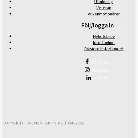
Utbildning
Veteran
Vuxenmotionärer
Följ/logga in
Nyhetsbrev
Idrottonline
Riksidrottsförbundet
Facebook
Instagram
Linkedin
COPYRIGHT SVENSK FÄKTNING 1904–2026