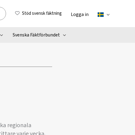
Stöd svensk fäktning
Logga in
Svenska Fäktförbundet
ka regionala
ttare varje vecka.