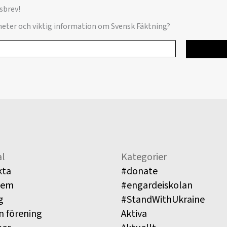
sbrev!
yheter och viktig information om Svensk Fäktning?
l
Kategorier
kta
#donate
lem
#engardeiskolan
g
#StandWithUkraine
n förening
Aktiva