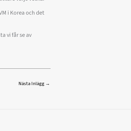
VM i Korea och det
a vi får se av
Nästa Inlägg
→