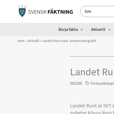
Hoppa
till
Search
innehåll
for:
Börja fäkta
Aktuellt
Hem
»
Aktuellt
»
Landet Runt med Johanna Bergdahl
Landet Ru
060206
Förbundskap
Landet Runt är SVT:
nyheter klipps ihop 