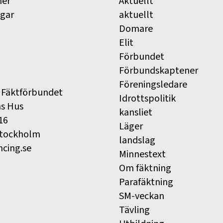
ner
Aktuellt
ngar
aktuellt
Domare
Elit
Förbundet
Förbundskaptener
Föreningsledare
 Fäktförbundet
Idrottspolitik
ns Hus
kansliet
16
Läger
Stockholm
landslag
ncing.se
Minnestext
Om fäktning
Parafäktning
SM-veckan
Tävling