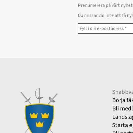
Prenumerera på vårt nyhet
Du missar väl inte att få n
Snabbva
Börja fä
Bli med
Landsla
Starta e