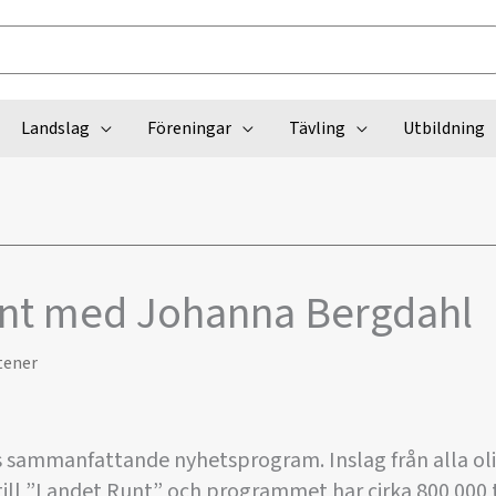
Landslag
Föreningar
Tävling
Utbildning
nt med Johanna Bergdahl
tener
s sammanfattande nyhetsprogram. Inslag från alla oli
till ”Landet Runt” och programmet har cirka 800 000 ti