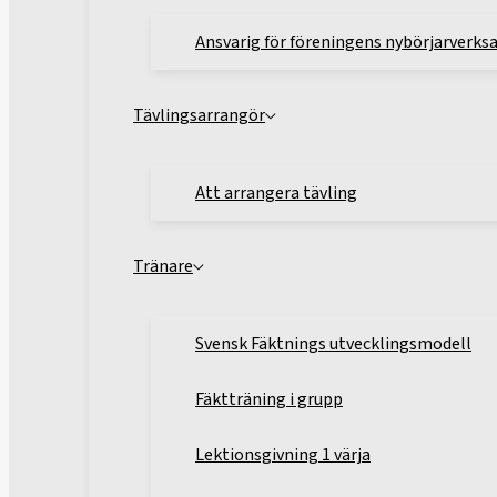
Ansvarig för föreningens nybörjarverk
Tävlingsarrangör
Att arrangera tävling
Tränare
Svensk Fäktnings utvecklingsmodell
Fäktträning i grupp
Lektionsgivning 1 värja