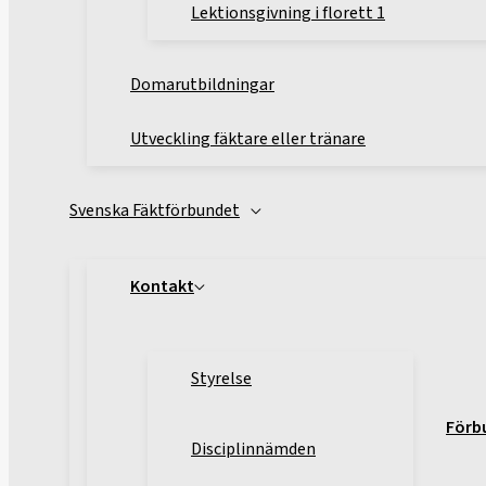
Lektionsgivning i florett 1
Domarutbildningar
Utveckling fäktare eller tränare
Svenska Fäktförbundet
Kontakt
Styrelse
Förb
Disciplinnämden