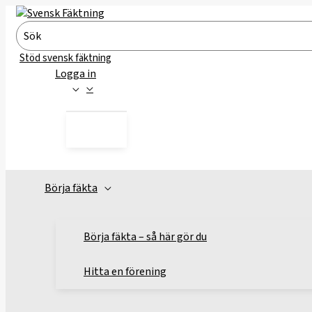
Hoppa
till
Search
innehåll
for:
Stöd svensk fäktning
Logga in
Börja fäkta
Börja fäkta – så här gör du
Hitta en förening