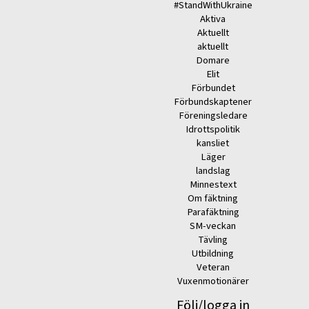
#StandWithUkraine
Aktiva
Aktuellt
aktuellt
Domare
Elit
Förbundet
Förbundskaptener
Föreningsledare
Idrottspolitik
kansliet
Läger
landslag
Minnestext
Om fäktning
Parafäktning
SM-veckan
Tävling
Utbildning
Veteran
Vuxenmotionärer
Följ/logga in