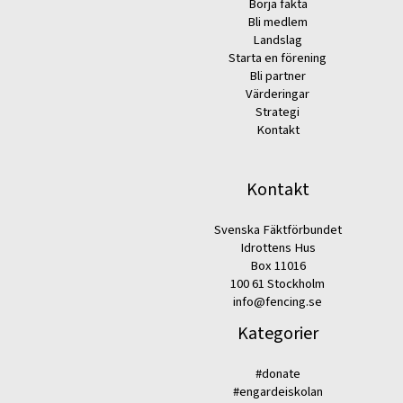
Börja fäkta
Bli medlem
Landslag
Starta en förening
Bli partner
Värderingar
Strategi
Kontakt
Kontakt
Svenska Fäktförbundet
Idrottens Hus
Box 11016
100 61 Stockholm
info@fencing.se
Kategorier
#donate
#engardeiskolan