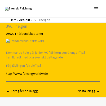
Hoppa
till
innehåll
Hem
»
Aktuellt
»
JVC i helgen
JVC i helgen
060224
Förbundskaptener
Kommande helg går junior-VC ”Einhorn von Giengen” på
herrflorett med bl a svenskt deltagande.
Följ tävlingen ”direkt” på
http://www.fencingworldwide
←
Föregående Inlägg
Nästa Inlägg
→